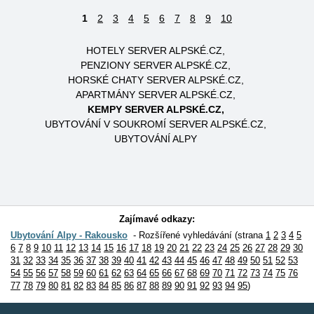
1
2
3
4
5
6
7
8
9
10
HOTELY SERVER ALPSKÉ.CZ
PENZIONY SERVER ALPSKÉ.CZ
HORSKÉ CHATY SERVER ALPSKÉ.CZ
APARTMÁNY SERVER ALPSKÉ.CZ
KEMPY SERVER ALPSKÉ.CZ
UBYTOVÁNÍ V SOUKROMÍ SERVER ALPSKÉ.CZ
UBYTOVÁNÍ ALPY
Zajímavé odkazy:
Ubytování Alpy - Rakousko
Rozšířené vyhledávání (strana
1
2
3
4
5
6
7
8
9
10
11
12
13
14
15
16
17
18
19
20
21
22
23
24
25
26
27
28
29
30
31
32
33
34
35
36
37
38
39
40
41
42
43
44
45
46
47
48
49
50
51
52
53
54
55
56
57
58
59
60
61
62
63
64
65
66
67
68
69
70
71
72
73
74
75
76
77
78
79
80
81
82
83
84
85
86
87
88
89
90
91
92
93
94
95
)