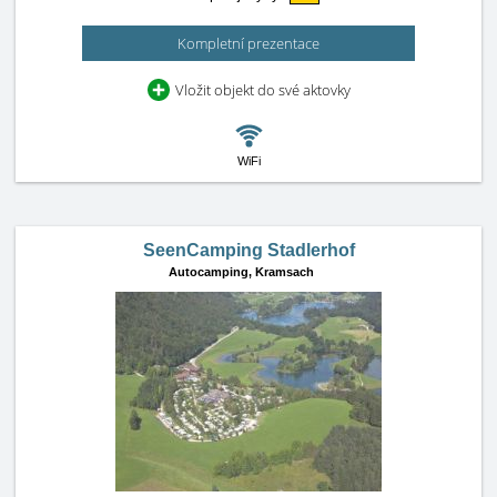
Kompletní prezentace
Vložit objekt do své aktovky
WiFi
SeenCamping Stadlerhof
Autocamping,
Kramsach