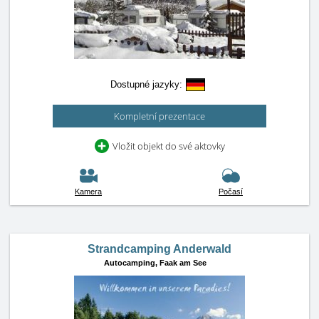
Dostupné jazyky:
Kompletní prezentace
Vložit objekt do své aktovky
Kamera
Počasí
Strandcamping Anderwald
Autocamping,
Faak am See