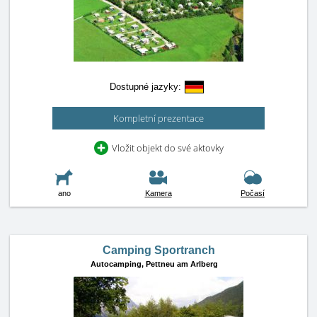
Dostupné jazyky:
Kompletní prezentace
Vložit objekt do své aktovky
ano
Kamera
Počasí
Camping Sportranch
Autocamping,
Pettneu am Arlberg