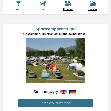
WiFi
ano
Kamera
Počasí
Sportcamp Woferlgut
Autocamping,
Bruck an der Großglocknerstraße
Dostupné jazyky:
Kompletní prezentace