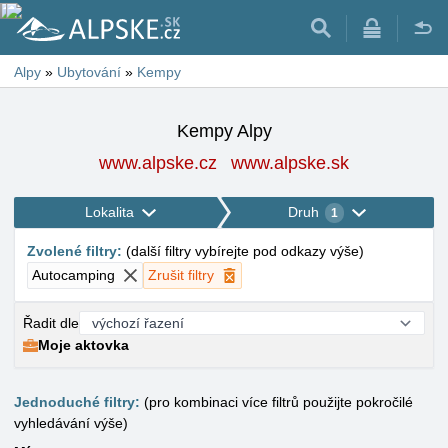
Alpy
»
Ubytování
»
Kempy
Kempy Alpy
www.alpske.cz
www.alpske.sk
Lokalita
Druh
1
Zvolené filtry
:
(
další filtry vybírejte pod odkazy výše
)
Autocamping
Zrušit filtry
Řadit dle
Moje aktovka
Jednoduché filtry:
(pro kombinaci více filtrů použijte pokročilé
vyhledávání výše)