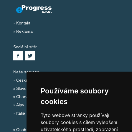
Kontakt
Reklama
Sociální sítě:
Naše servery:
České hory
Slovenské hory
Používáme soubory
Chorvatsko
cookies
Alpy
Itálie
Tyto webové stránky používají
soubory cookies s cílem vylepšení
uživatelského prostředí, zobrazení
Osobní údaje