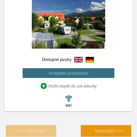
Dostupné jazyky:
Kompletní prezentace
Vložit objekt do své aktovky
WiFi
<<< Předchozí
Následující >>>