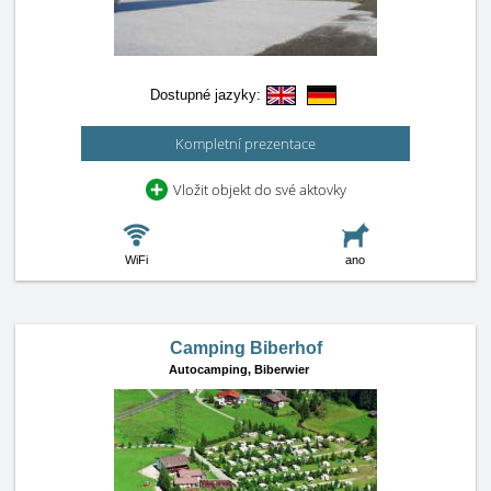
Dostupné jazyky:
Kompletní prezentace
Vložit objekt do své aktovky
WiFi
ano
Camping Biberhof
Autocamping,
Biberwier