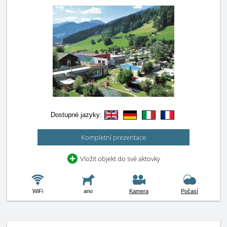
Dostupné jazyky:
Kompletní prezentace
Vložit objekt do své aktovky
WiFi
ano
Kamera
Počasí