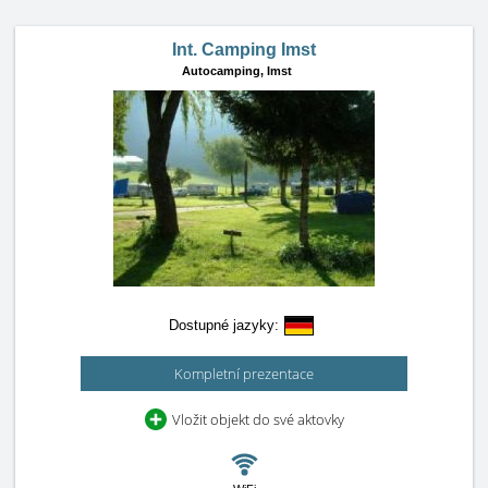
Int. Camping Imst
Autocamping,
Imst
Dostupné jazyky:
Kompletní prezentace
Vložit objekt do své aktovky