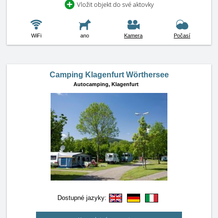
Vložit objekt do své aktovky
WiFi
ano
Kamera
Počasí
Camping Klagenfurt Wörthersee
Autocamping,
Klagenfurt
Dostupné jazyky: