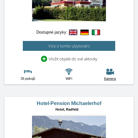
Dostupné jazyky:
Více o tomto ubytování
Vložit objekt do své aktovky
35 pokojů
WiFi
Kamera
Hotel-Pension Michaelerhof
Hotel,
Radfeld