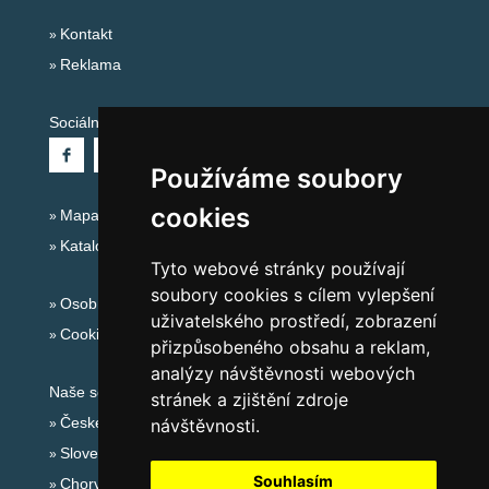
Kontakt
Reklama
Sociální sítě:
Používáme soubory
cookies
Mapa serveru Alpy - Rakousko
Katalog ubytování
Tyto webové stránky používají
soubory cookies s cílem vylepšení
Osobní údaje
uživatelského prostředí, zobrazení
Cookies
přizpůsobeného obsahu a reklam,
analýzy návštěvnosti webových
Naše servery:
stránek a zjištění zdroje
České hory
návštěvnosti.
Slovenské hory
Souhlasím
Chorvatsko