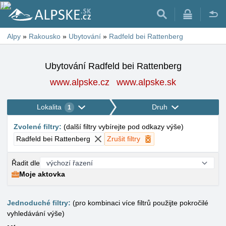
Alpy
»
Rakousko
»
Ubytování
»
Radfeld bei Rattenberg
Ubytování Radfeld bei Rattenberg
www.alpske.cz
www.alpske.sk
Lokalita
Druh
1
Zvolené filtry
:
(
další filtry vybírejte pod odkazy výše
)
Radfeld bei Rattenberg
Zrušit filtry
Řadit dle
Moje aktovka
Jednoduché filtry:
(pro kombinaci více filtrů použijte pokročilé
vyhledávání výše)