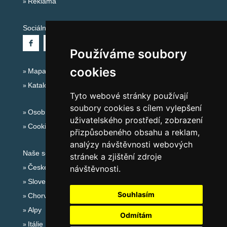
Reklama
Sociální sítě:
Používáme soubory
cookies
Mapa serveru Alpy - Rakousko
Katalog ubytování
Tyto webové stránky používají
soubory cookies s cílem vylepšení
Osobní údaje
uživatelského prostředí, zobrazení
Cookies
přizpůsobeného obsahu a reklam,
analýzy návštěvnosti webových
Naše servery:
stránek a zjištění zdroje
České hory
návštěvnosti.
Slovenské hory
Souhlasím
Chorvatsko
Alpy
Odmítám
Itálie