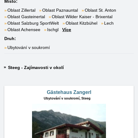
Místo:
Oblast Zillertal
Oblast Paznauntal
Oblast St. Anton
Oblast Gasteinertal
Oblast Wilder Kaiser - Brixental
Oblast Salzburg SportWelt
Oblast Kitzbühel
Lech
Oblast Achensee
Ischgl
Více
Druh:
Ubytování v soukromí
Steeg - Zajímavosti v okolí
Gästehaus Zangerl
Ubytování v soukromí,
Steeg