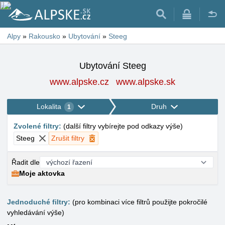
Alpy
»
Rakousko
»
Ubytování
»
Steeg
Ubytování Steeg
www.alpske.cz
www.alpske.sk
Lokalita
Druh
1
Zvolené filtry
:
(
další filtry vybírejte pod odkazy výše
)
Steeg
Zrušit filtry
Řadit dle
Moje aktovka
Jednoduché filtry:
(pro kombinaci více filtrů použijte pokročilé
vyhledávání výše)