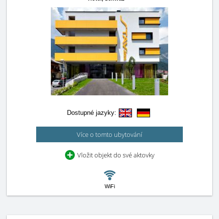
Dostupné jazyky:
Více o tomto ubytování
Vložit objekt do své aktovky
WiFi