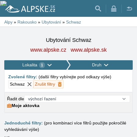
Alpy
»
Rakousko
»
Ubytování
»
Schwaz
Ubytování Schwaz
www.alpske.cz
www.alpske.sk
Lokalita
Druh
1
Zvolené filtry
:
(
další filtry vybírejte pod odkazy výše
)
Schwaz
Zrušit filtry
Řadit dle
Moje aktovka
Jednoduché filtry:
(pro kombinaci více filtrů použijte pokročilé
vyhledávání výše)