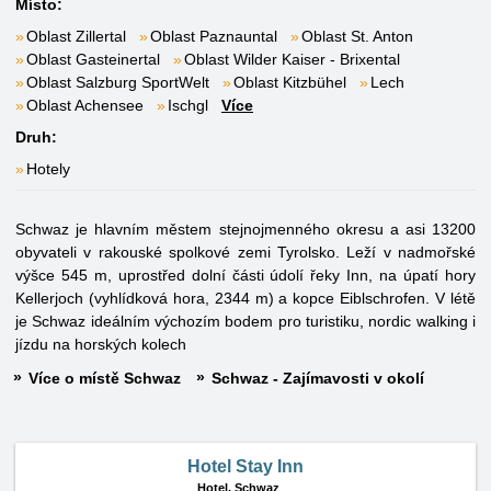
Místo:
Oblast Zillertal
Oblast Paznauntal
Oblast St. Anton
Oblast Gasteinertal
Oblast Wilder Kaiser - Brixental
Oblast Salzburg SportWelt
Oblast Kitzbühel
Lech
Oblast Achensee
Ischgl
Více
Druh:
Hotely
Schwaz je hlavním městem stejnojmenného okresu a asi 13200
obyvateli v rakouské spolkové zemi Tyrolsko. Leží v nadmořské
výšce 545 m, uprostřed dolní části údolí řeky Inn, na úpatí hory
Kellerjoch (vyhlídková hora, 2344 m) a kopce Eiblschrofen. V létě
je Schwaz ideálním výchozím bodem pro turistiku, nordic walking i
jízdu na horských kolech
Více o místě Schwaz
Schwaz - Zajímavosti v okolí
Hotel Stay Inn
Hotel,
Schwaz