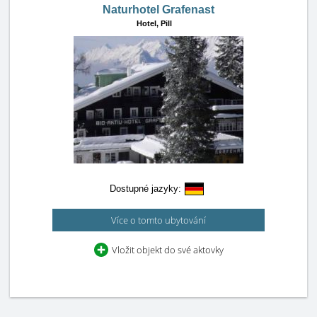
Naturhotel Grafenast
Hotel,
Pill
Dostupné jazyky:
Více o tomto ubytování
Vložit objekt do své aktovky