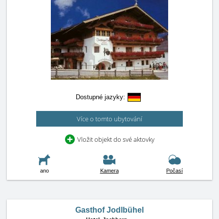
Dostupné jazyky:
Více o tomto ubytování
Vložit objekt do své aktovky
ano
Kamera
Počasí
Gasthof Jodlbühel