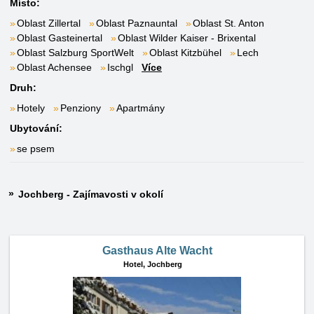
Místo:
Oblast Zillertal
Oblast Paznauntal
Oblast St. Anton
Oblast Gasteinertal
Oblast Wilder Kaiser - Brixental
Oblast Salzburg SportWelt
Oblast Kitzbühel
Lech
Oblast Achensee
Ischgl
Více
Druh:
Hotely
Penziony
Apartmány
Ubytování:
se psem
Jochberg - Zajímavosti v okolí
Gasthaus Alte Wacht
Hotel,
Jochberg