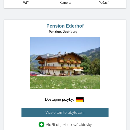
WiFi
Kamera
Počasí
Pension Ederhof
Penzion,
Jochberg
Dostupné jazyky:
Více o tomto ubytování
Vložit objekt do své aktovky