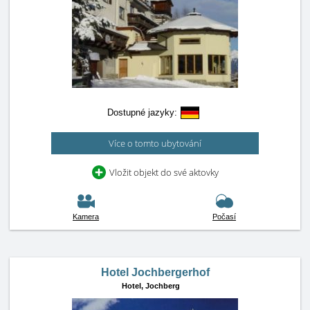
Dostupné jazyky:
Více o tomto ubytování
Vložit objekt do své aktovky
Kamera
Počasí
Hotel Jochbergerhof
Hotel,
Jochberg