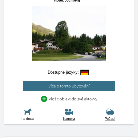
Hotel,
Jochberg
Dostupné jazyky:
Více o tomto ubytování
Vložit objekt do své aktovky
na dotaz
Kamera
Počasí