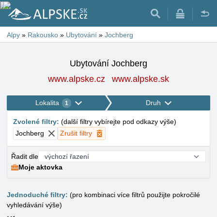
Alpy
»
Rakousko
»
Ubytování
»
Jochberg
Ubytování Jochberg
www.alpske.cz
www.alpske.sk
Lokalita
Druh
1
Zvolené filtry
:
(
další filtry vybírejte pod odkazy výše
)
Jochberg
Zrušit filtry
Řadit dle
Moje aktovka
Jednoduché filtry:
(pro kombinaci více filtrů použijte pokročilé
vyhledávání výše)