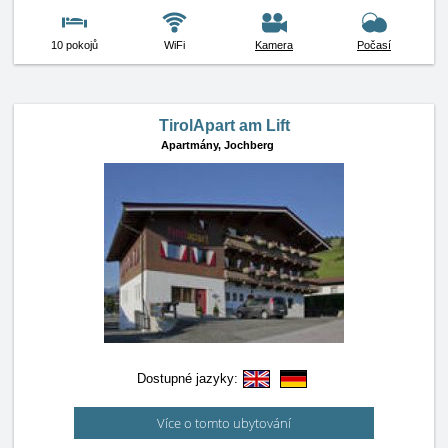
10 pokojů
WiFi
Kamera
Počasí
TirolApart am Lift
Apartmány,
Jochberg
Dostupné jazyky:
Více o tomto ubytování