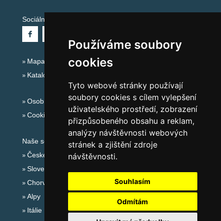
Sociální sítě:
Používáme soubory
cookies
Mapa serveru Alpy - Rakousko
Katalog ubytování
Tyto webové stránky používají
soubory cookies s cílem vylepšení
Osobní údaje
uživatelského prostředí, zobrazení
Cookies
přizpůsobeného obsahu a reklam,
analýzy návštěvnosti webových
Naše servery:
stránek a zjištění zdroje
České hory
návštěvnosti.
Slovenské hory
Souhlasím
Chorvatsko
Alpy
Odmítám
Itálie