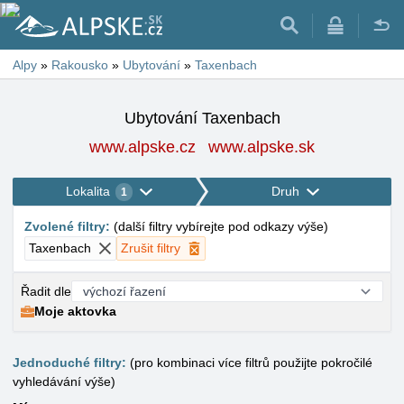
Alpy
»
Rakousko
»
Ubytování
»
Taxenbach
Ubytování Taxenbach
www.alpske.cz
www.alpske.sk
Lokalita
Druh
1
Zvolené filtry
:
(
další filtry vybírejte pod odkazy výše
)
Taxenbach
Zrušit filtry
Řadit dle
Moje aktovka
Jednoduché filtry:
(pro kombinaci více filtrů použijte pokročilé
vyhledávání výše)