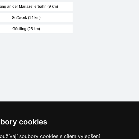
ing an der Mariazellerbahn (9 km)
Gußwerk (14 km)
Göstling (25 km)
Naše servery:
bory cookies
České hory
Slovenské hory
užívají soubory cookies s cílem vylepšení