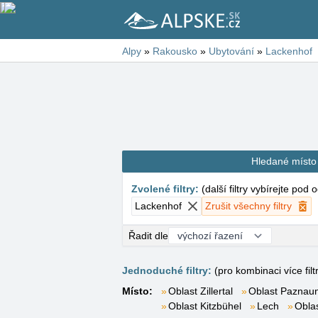
Alpy
»
Rakousko
»
Ubytování
»
Lackenhof
Hledané místo
Zvolené filtry
:
(
další filtry vybírejte pod
Lackenhof
Zrušit všechny filtry
Řadit dle
Jednoduché filtry:
(pro kombinaci více filt
Místo:
Oblast Zillertal
Oblast Paznaun
Oblast Kitzbühel
Lech
Obla