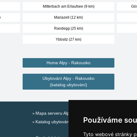
Mitterbach am Erlaufsee (9 km)
Gös
)
Mariazell (12 km)
Randegg (25 km)
Ybbsitz (27 km)
Home Alpy - Rakousko
Ubytování Alpy - Rakousko
(katalog ubytování)
Mapa serveru Alpy - Rakousko
Používáme sou
Katalog ubytování
Tyto webové stránky po