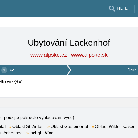
Hľadať
Ubytování Lackenhof
www.alpske.cz
www.alpske.sk
Druh 
1
 odkazy výše
)
rů použijte pokročilé vyhledávání výše)
tal
Oblast St. Anton
Oblast Gasteinertal
Oblast Wilder Kaiser -
st Achensee
Ischgl
Více