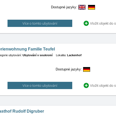
Dostupné jazyky:
Více o tomto ubytování
Vložit objekt do 
erienwohnung Familie Teufel
egorie ubytování:
Ubytování v soukromí
Lokalita:
Lackenhof
Dostupné jazyky:
Více o tomto ubytování
Vložit objekt do 
asthof Rudolf Digruber