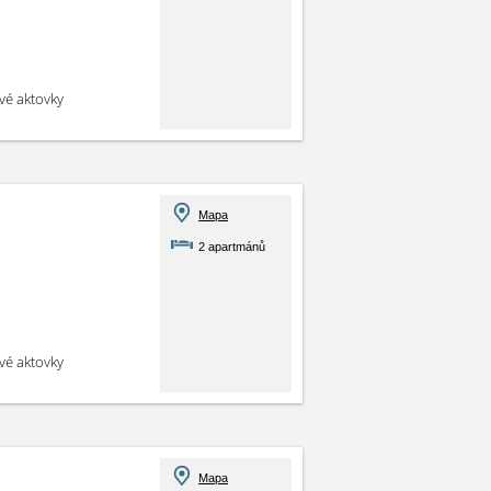
své aktovky
Mapa
2 apartmánů
své aktovky
Mapa