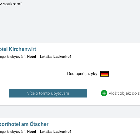
v soukromí
tel Kirchenwirt
egorie ubytování:
Hotel
Lokalita:
Lackenhof
Dostupné jazyky:
Více o tomto ubytování
Vložit objekt do 
porthotel am Ötscher
egorie ubytování:
Hotel
Lokalita:
Lackenhof