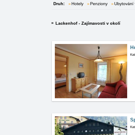
Druh:
Hotely
Penziony
Ubytování 
Lackenhof - Zajímavosti v okolí
Ho
Kat
S
Kat