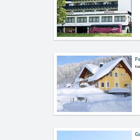
F
Kat
G