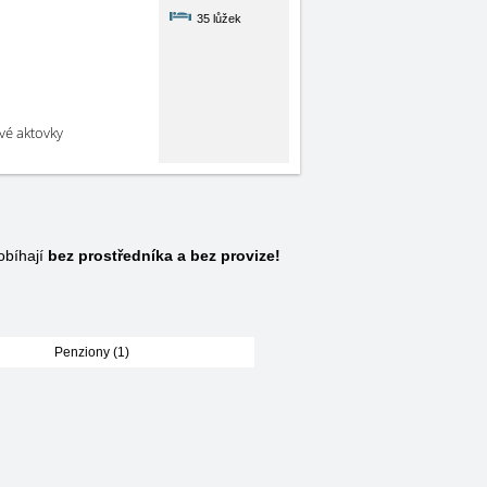
35 lůžek
své aktovky
obíhají
bez prostředníka a bez provize!
Penziony (1)