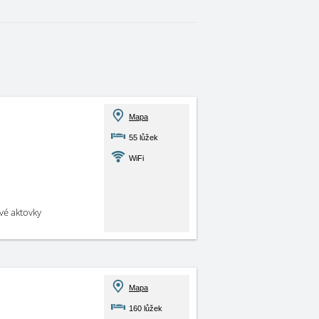
Mapa
55 lůžek
WiFi
své aktovky
Mapa
160 lůžek