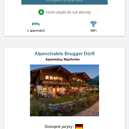
Kompletní prezentace
Vložit objekt do své aktovky
1 apartmánů
WiFi
Alpenchalets Brugger Dörfl
Apartmány,
Mayrhofen
Dostupné jazyky: