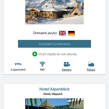
Dostupné jazyky:
Kompletní prezentace
Vložit objekt do své aktovky
6 apartmánů
WiFi
Kamera
Počasí
Hotel Alpenblick
Hotel,
Hippach