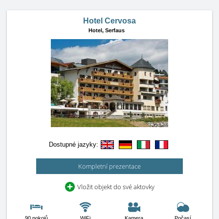
Hotel Cervosa
Hotel,
Serfaus
Dostupné jazyky:
Kompletní prezentace
Vložit objekt do své aktovky
90 pokojů
WiFi
Kamera
Počasí