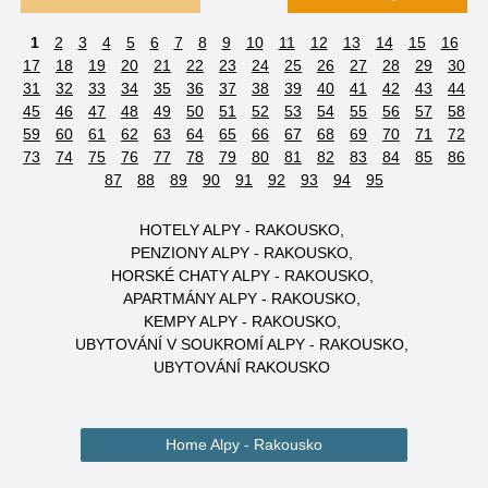
1
2
3
4
5
6
7
8
9
10
11
12
13
14
15
16
17
18
19
20
21
22
23
24
25
26
27
28
29
30
31
32
33
34
35
36
37
38
39
40
41
42
43
44
45
46
47
48
49
50
51
52
53
54
55
56
57
58
59
60
61
62
63
64
65
66
67
68
69
70
71
72
73
74
75
76
77
78
79
80
81
82
83
84
85
86
87
88
89
90
91
92
93
94
95
HOTELY ALPY - RAKOUSKO
PENZIONY ALPY - RAKOUSKO
HORSKÉ CHATY ALPY - RAKOUSKO
APARTMÁNY ALPY - RAKOUSKO
KEMPY ALPY - RAKOUSKO
UBYTOVÁNÍ V SOUKROMÍ ALPY - RAKOUSKO
UBYTOVÁNÍ RAKOUSKO
Home Alpy - Rakousko