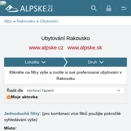
Alpy
»
Rakousko
»
Ubytování
Ubytování Rakousko
www.alpske.cz
www.alpske.sk
Lokalita
Druh
Klikněte na filtry výše a zvolte si své preferované ubytování v
Rakousku
Řadit dle
Moje aktovka
Jednoduché filtry:
(pro kombinaci více filtrů použijte pokročilé
vyhledávání výše)
Místo: