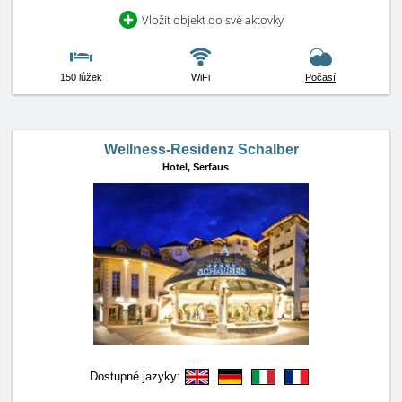
Vložit objekt do své aktovky
150 lůžek
WiFi
Počasí
Wellness-Residenz Schalber
Hotel,
Serfaus
Dostupné jazyky: