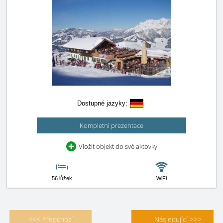
Dostupné jazyky:
Kompletní prezentace
Vložit objekt do své aktovky
56 lůžek
WiFi
<<< Předchozí
Následující >>>