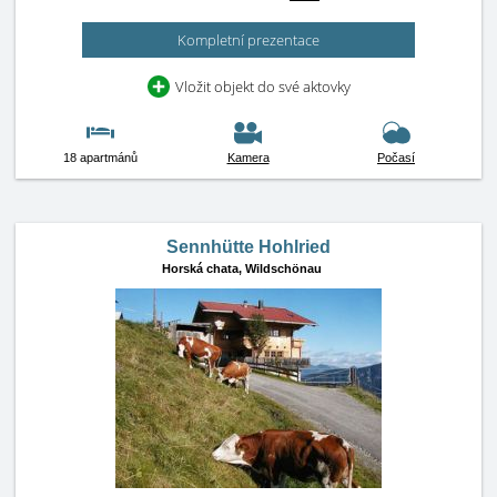
Kompletní prezentace
Vložit objekt do své aktovky
18 apartmánů
Kamera
Počasí
Sennhütte Hohlried
Horská chata,
Wildschönau