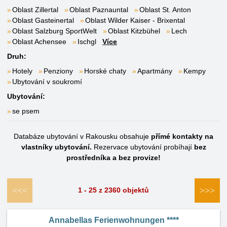
Oblast Zillertal
Oblast Paznauntal
Oblast St. Anton
Oblast Gasteinertal
Oblast Wilder Kaiser - Brixental
Oblast Salzburg SportWelt
Oblast Kitzbühel
Lech
Oblast Achensee
Ischgl
Více
Druh:
Hotely
Penziony
Horské chaty
Apartmány
Kempy
Ubytování v soukromí
Ubytování:
se psem
Databáze ubytování v Rakousku obsahuje
přímé kontakty na
vlastníky ubytování.
Rezervace ubytování probíhají
bez
prostředníka a bez provize!
<<<
>>>
1 - 25 z 2360 objektů
Annabellas Ferienwohnungen ****