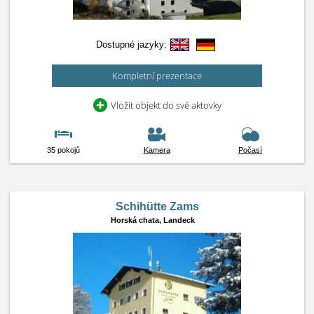
Dostupné jazyky:
Kompletní prezentace
Vložit objekt do své aktovky
35 pokojů
Kamera
Počasí
Schihütte Zams
Horská chata,
Landeck