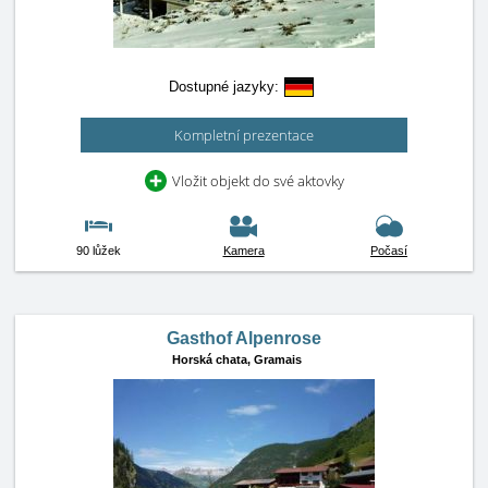
Dostupné jazyky:
Kompletní prezentace
Vložit objekt do své aktovky
90 lůžek
Kamera
Počasí
Gasthof Alpenrose
Horská chata,
Gramais