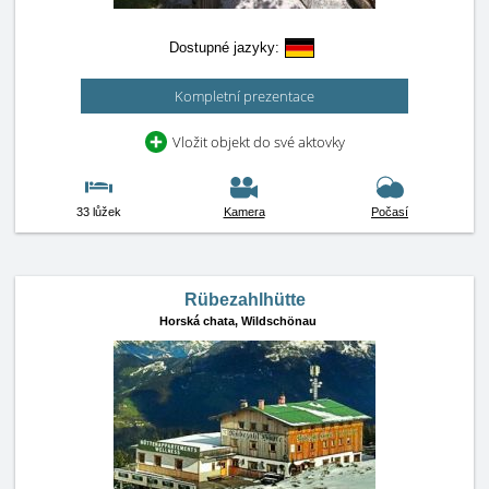
Dostupné jazyky:
Kompletní prezentace
Vložit objekt do své aktovky
33 lůžek
Kamera
Počasí
Rübezahlhütte
Horská chata,
Wildschönau