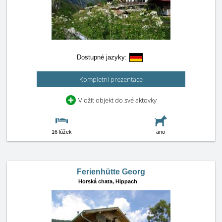
Dostupné jazyky:
Kompletní prezentace
Vložit objekt do své aktovky
16 lůžek
ano
Ferienhütte Georg
Horská chata,
Hippach