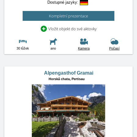
Dostupné jazyky:
Kompletní prezentace
Vložit objekt do své aktovky
30 lůžek
ano
Kamera
Počasí
Alpengasthof Gramai
Horská chata,
Pertisau