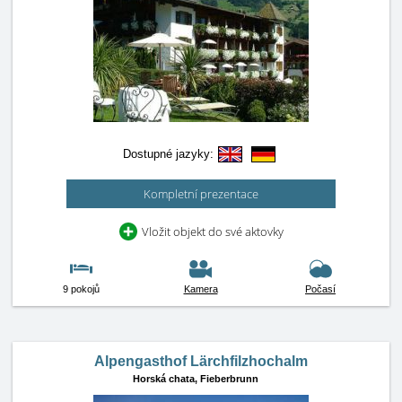
Dostupné jazyky:
Kompletní prezentace
Vložit objekt do své aktovky
9 pokojů
Kamera
Počasí
Alpengasthof Lärchfilzhochalm
Horská chata,
Fieberbrunn