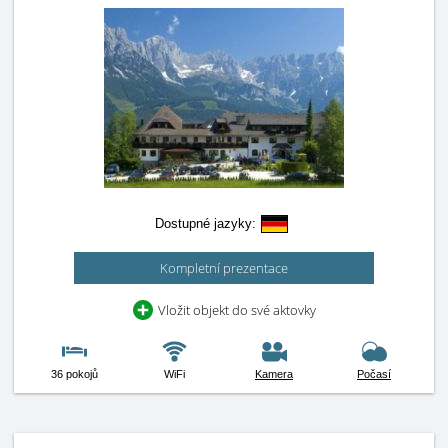
Dostupné jazyky:
Kompletní prezentace
Vložit objekt do své aktovky
36 pokojů
WiFi
Kamera
Počasí