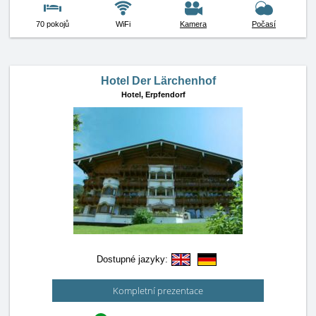
70 pokojů
WiFi
Kamera
Počasí
Hotel Der Lärchenhof
Hotel,
Erpfendorf
Dostupné jazyky:
Kompletní prezentace