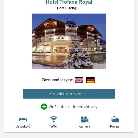
Hotel Trofana Royal
Hotel,
Ischgl
Dostupné jazyky:
Kompletní prezentace
Vložit objekt do své aktovky
82 pokojů
WiFi
Kamera
Počasí