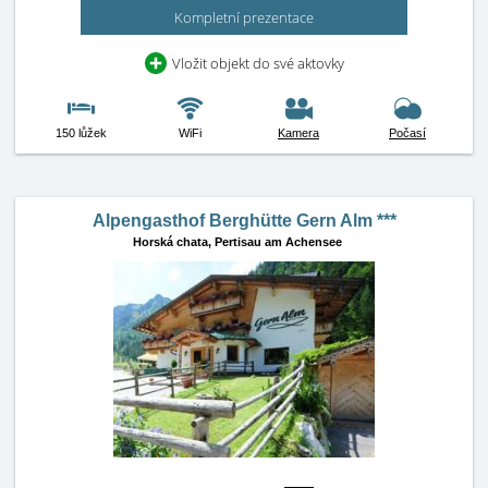
Kompletní prezentace
Vložit objekt do své aktovky
150 lůžek
WiFi
Kamera
Počasí
Alpengasthof Berghütte Gern Alm ***
Horská chata,
Pertisau am Achensee