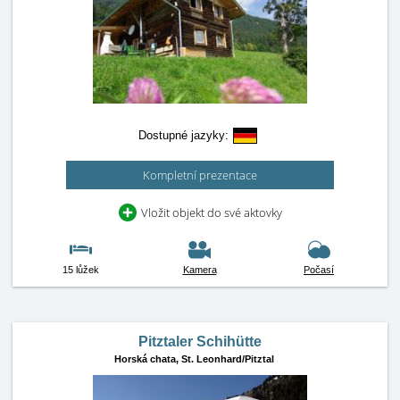
Dostupné jazyky:
Kompletní prezentace
Vložit objekt do své aktovky
15 lůžek
Kamera
Počasí
Pitztaler Schihütte
Horská chata,
St. Leonhard/Pitztal