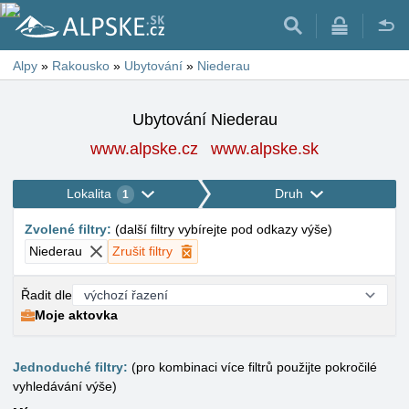
Alpy
»
Rakousko
»
Ubytování
»
Niederau
Ubytování Niederau
www.alpske.cz
www.alpske.sk
Lokalita
Druh
1
Zvolené filtry
:
(
další filtry vybírejte pod odkazy výše
)
Niederau
Zrušit filtry
Řadit dle
Moje aktovka
Jednoduché filtry:
(pro kombinaci více filtrů použijte pokročilé
vyhledávání výše)