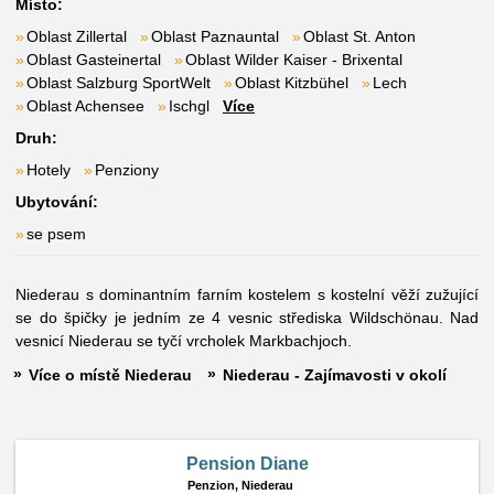
Místo:
Oblast Zillertal
Oblast Paznauntal
Oblast St. Anton
Oblast Gasteinertal
Oblast Wilder Kaiser - Brixental
Oblast Salzburg SportWelt
Oblast Kitzbühel
Lech
Oblast Achensee
Ischgl
Více
Druh:
Hotely
Penziony
Ubytování:
se psem
Niederau s dominantním farním kostelem s kostelní věží zužující
se do špičky je jedním ze 4 vesnic střediska Wildschönau. Nad
vesnicí Niederau se tyčí vrcholek Markbachjoch.
Více o místě Niederau
Niederau - Zajímavosti v okolí
Pension Diane
Penzion,
Niederau