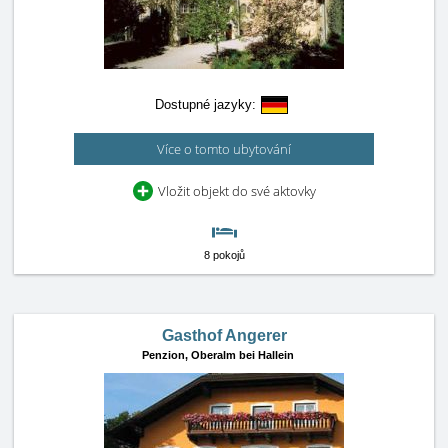
Dostupné jazyky:
Více o tomto ubytování
Vložit objekt do své aktovky
8 pokojů
Gasthof Angerer
Penzion,
Oberalm bei Hallein