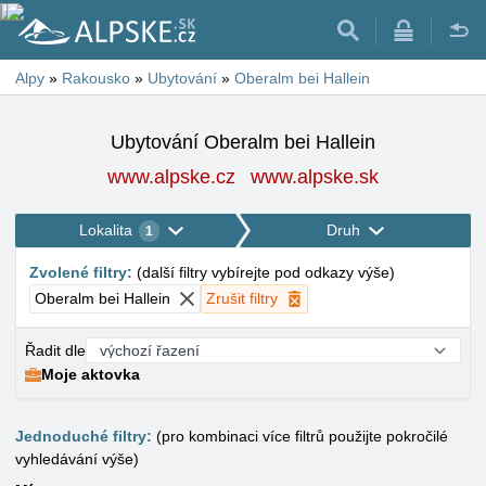
Alpy
»
Rakousko
»
Ubytování
»
Oberalm bei Hallein
Ubytování Oberalm bei Hallein
www.alpske.cz
www.alpske.sk
Lokalita
Druh
1
Zvolené filtry
:
(
další filtry vybírejte pod odkazy výše
)
Oberalm bei Hallein
Zrušit filtry
Řadit dle
Moje aktovka
Jednoduché filtry:
(pro kombinaci více filtrů použijte pokročilé
vyhledávání výše)