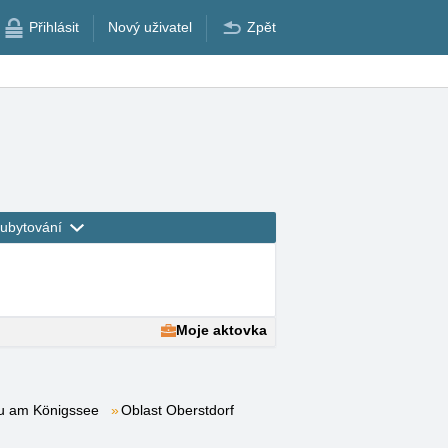
Přihlásit
Nový uživatel
Zpět
ubytování
Moje aktovka
u am Königssee
Oblast Oberstdorf