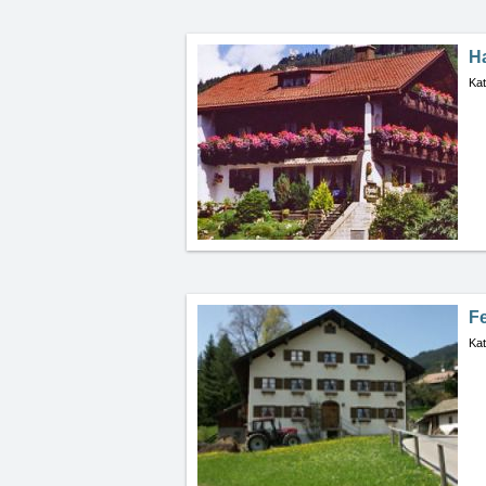
H
Kat
Fe
Kat