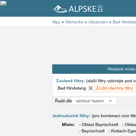
Alpy
»
Německo
»
Ubytování
»
Bad Hindel
Hledané místo
Zvolené filtry
:
(
další filtry vybírejte pod
Bad Hindelang
Zrušit všechny filtry
Řadit dle
Jednoduché filtry:
(pro kombinaci více filt
Místo:
Oblast Bayrischzell
Oblas
Bayrischzell
Rottach-Ege