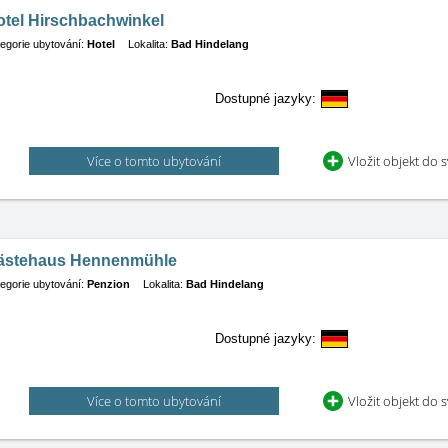
otel Hirschbachwinkel
egorie ubytování:
Hotel
Lokalita:
Bad Hindelang
Dostupné jazyky:
Více o tomto ubytování
Vložit objekt do 
ästehaus Hennenmühle
egorie ubytování:
Penzion
Lokalita:
Bad Hindelang
Dostupné jazyky:
Více o tomto ubytování
Vložit objekt do 