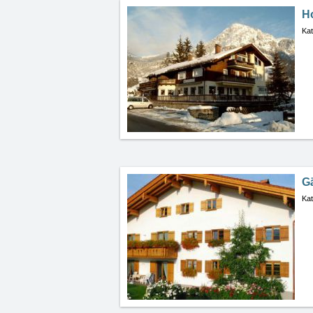
H
Kat
G
Kat