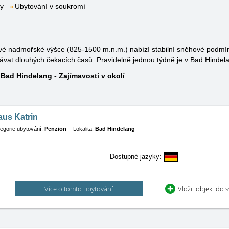
y
Ubytování v soukromí
své nadmořské výšce (825-1500 m.n.m.) nabízí stabilní sněhové podmí
bávat dlouhých čekacích časů. Pravidelně jednou týdně je v Bad Hinde
Bad Hindelang - Zajímavosti v okolí
aus Katrin
egorie ubytování:
Penzion
Lokalita:
Bad Hindelang
Dostupné jazyky:
Více o tomto ubytování
Vložit objekt do 