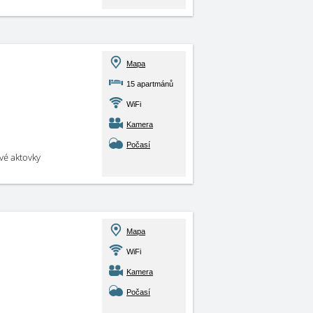
Mapa
15 apartmánů
WiFi
Kamera
Počasí
své aktovky
Mapa
WiFi
Kamera
Počasí