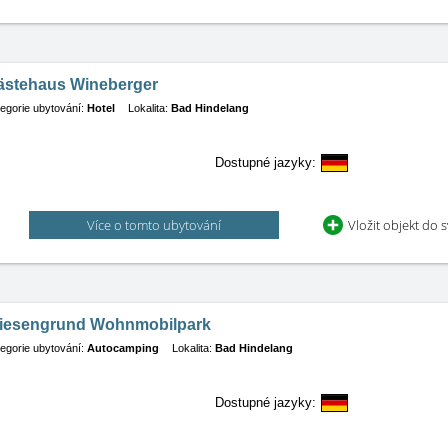
ästehaus Wineberger
egorie ubytování:
Hotel
Lokalita:
Bad Hindelang
Dostupné jazyky:
Více o tomto ubytování
Vložit objekt do 
iesengrund Wohnmobilpark
egorie ubytování:
Autocamping
Lokalita:
Bad Hindelang
Dostupné jazyky: