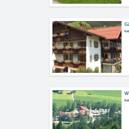
G
Kat
W
Kat