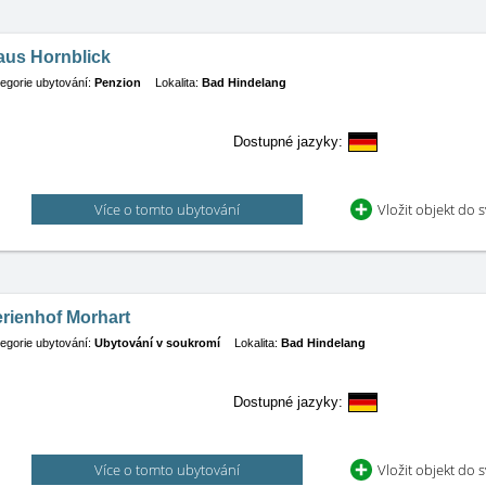
aus Hornblick
egorie ubytování:
Penzion
Lokalita:
Bad Hindelang
Dostupné jazyky:
Více o tomto ubytování
Vložit objekt do 
rienhof Morhart
egorie ubytování:
Ubytování v soukromí
Lokalita:
Bad Hindelang
Dostupné jazyky:
Více o tomto ubytování
Vložit objekt do 