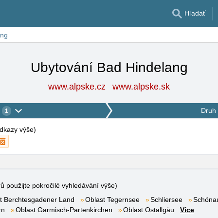
Hľadať
ang
Ubytování Bad Hindelang
www.alpske.cz
www.alpske.sk
Druh 
1
 odkazy výše
)
rů použijte pokročilé vyhledávání výše)
t Berchtesgadener Land
Oblast Tegernsee
Schliersee
Schöna
rn
Oblast Garmisch-Partenkirchen
Oblast Ostallgäu
Více