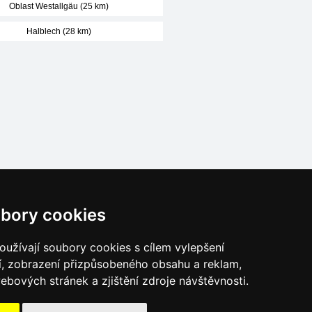
Oblast Westallgäu (25 km)
Halblech (28 km)
Naše servery:
bory cookies
České hory
Slovenské hory
užívají soubory cookies s cílem vylepšení
Chorvatsko
í, zobrazení přizpůsobeného obsahu a reklam,
Alpy
ebových stránek a zjištění zdroje návštěvnosti.
Itálie