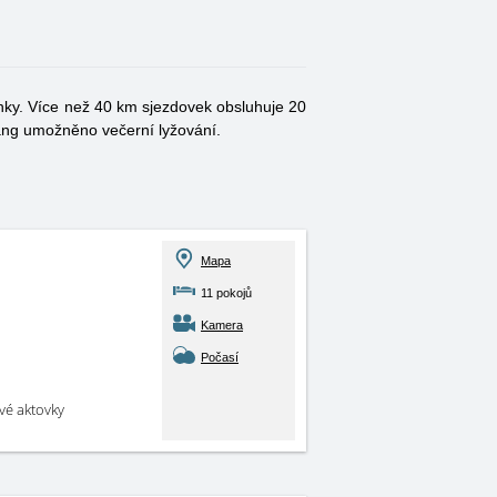
nky. Více než 40 km sjezdovek obsluhuje 20
lang umožněno večerní lyžování.
Mapa
11 pokojů
Kamera
Počasí
své aktovky