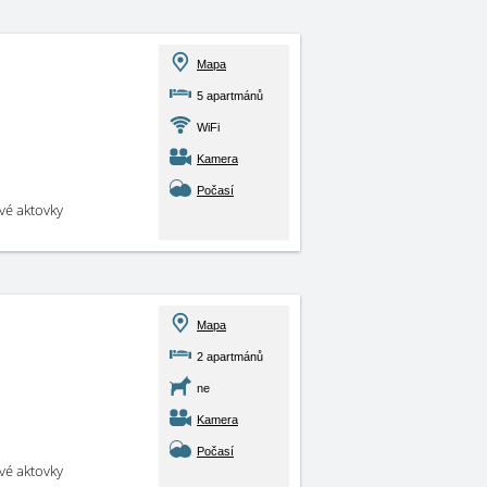
Mapa
5 apartmánů
WiFi
Kamera
Počasí
své aktovky
Mapa
2 apartmánů
ne
Kamera
Počasí
své aktovky