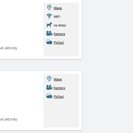
Mapa
WiFi
na dotaz
Kamera
Počasí
své aktovky
Mapa
Kamera
Počasí
své aktovky