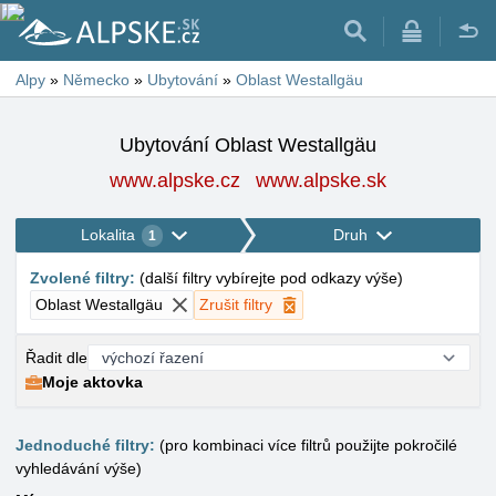
Alpy
»
Německo
»
Ubytování
»
Oblast Westallgäu
Ubytování Oblast Westallgäu
www.alpske.cz
www.alpske.sk
Lokalita
Druh
1
Zvolené filtry
:
(
další filtry vybírejte pod odkazy výše
)
Oblast Westallgäu
Zrušit filtry
Řadit dle
Moje aktovka
Jednoduché filtry:
(pro kombinaci více filtrů použijte pokročilé
vyhledávání výše)