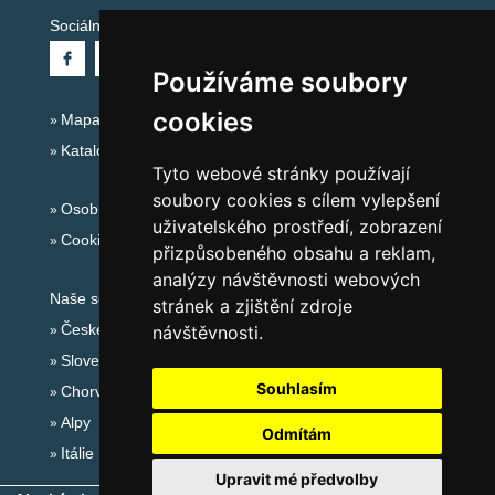
Sociální sítě:
Používáme soubory
cookies
Mapa serveru Alpy - Německo
Katalog ubytování
Tyto webové stránky používají
soubory cookies s cílem vylepšení
Osobní údaje
uživatelského prostředí, zobrazení
Cookies
přizpůsobeného obsahu a reklam,
analýzy návštěvnosti webových
Naše servery:
stránek a zjištění zdroje
České hory
návštěvnosti.
Slovenské hory
Souhlasím
Chorvatsko
Alpy
Odmítám
Itálie
Upravit mé předvolby