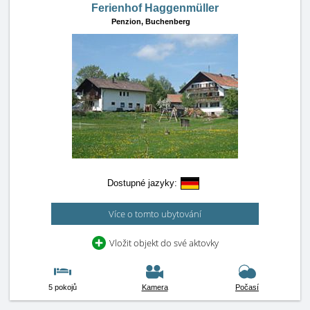
Ferienhof Haggenmüller
Penzion,
Buchenberg
Dostupné jazyky:
Více o tomto ubytování
Vložit objekt do své aktovky
5 pokojů
Kamera
Počasí