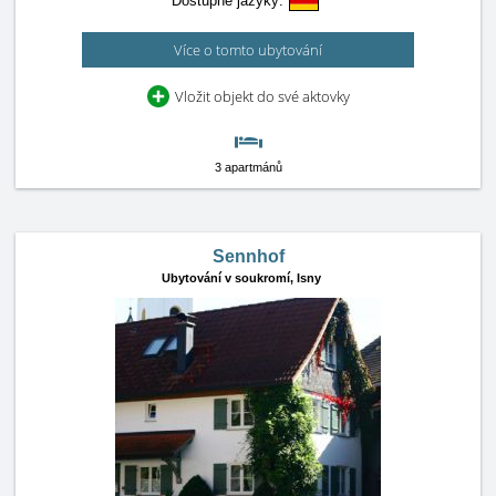
Dostupné jazyky:
Více o tomto ubytování
Vložit objekt do své aktovky
3 apartmánů
Sennhof
Ubytování v soukromí,
Isny