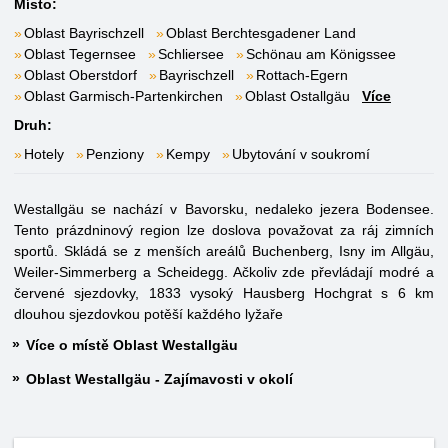
Místo:
Oblast Bayrischzell
Oblast Berchtesgadener Land
Oblast Tegernsee
Schliersee
Schönau am Königssee
Oblast Oberstdorf
Bayrischzell
Rottach-Egern
Oblast Garmisch-Partenkirchen
Oblast Ostallgäu
Více
Druh:
Hotely
Penziony
Kempy
Ubytování v soukromí
Westallgäu se nachází v Bavorsku, nedaleko jezera Bodensee.
Tento prázdninový region lze doslova považovat za ráj zimních
sportů. Skládá se z menších areálů Buchenberg, Isny im Allgäu,
Weiler-Simmerberg a Scheidegg. Ačkoliv zde převládají modré a
červené sjezdovky, 1833 vysoký Hausberg Hochgrat s 6 km
dlouhou sjezdovkou potěší každého lyžaře
Více o místě Oblast Westallgäu
Oblast Westallgäu - Zajímavosti v okolí