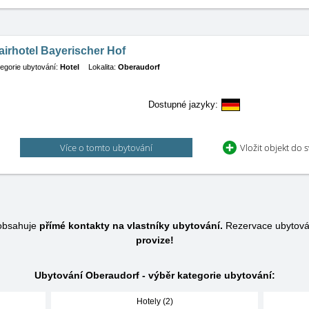
airhotel Bayerischer Hof
egorie ubytování:
Hotel
Lokalita:
Oberaudorf
Dostupné jazyky:
Více o tomto ubytování
Vložit objekt do 
 obsahuje
přímé kontakty na vlastníky ubytování.
Rezervace ubytová
provize!
Ubytování Oberaudorf - výběr kategorie ubytování:
Hotely (2)