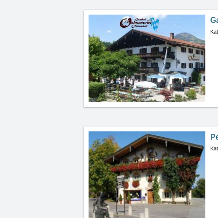
G
Kat
P
Kat