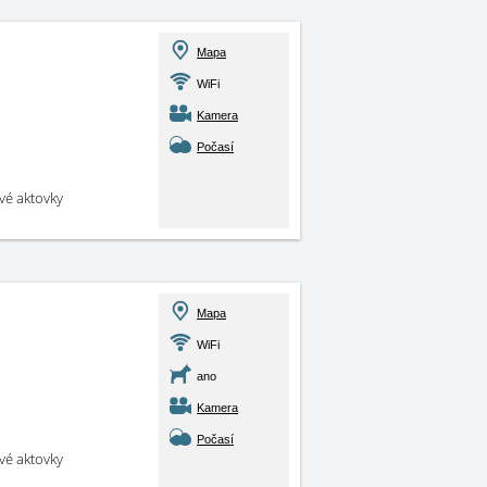
Mapa
WiFi
Kamera
Počasí
své aktovky
Mapa
WiFi
ano
Kamera
Počasí
své aktovky