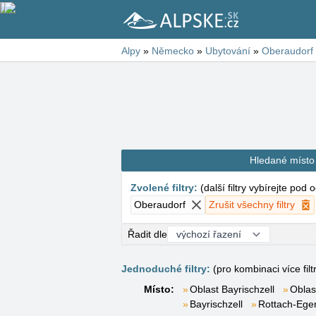
Alpy
»
Německo
»
Ubytování
»
Oberaudorf
Hledané místo
Zvolené filtry
:
(
další filtry vybírejte pod
Oberaudorf
Zrušit všechny filtry
Řadit dle
Jednoduché filtry:
(pro kombinaci více filt
Místo:
Oblast Bayrischzell
Oblas
Bayrischzell
Rottach-Ege