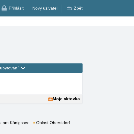
Přihlásit
Nový uživatel
Zpět
ubytování
Moje aktovka
u am Königssee
Oblast Oberstdorf