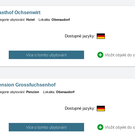
asthof Ochsenwirt
egorie ubytování:
Hotel
Lokalita:
Oberaudorf
Dostupné jazyky:
Více o tomto ubytování
Vložit objekt do 
ension Grossfuchsenhof
egorie ubytování:
Penzion
Lokalita:
Oberaudorf
Dostupné jazyky:
Více o tomto ubytování
Vložit objekt do 