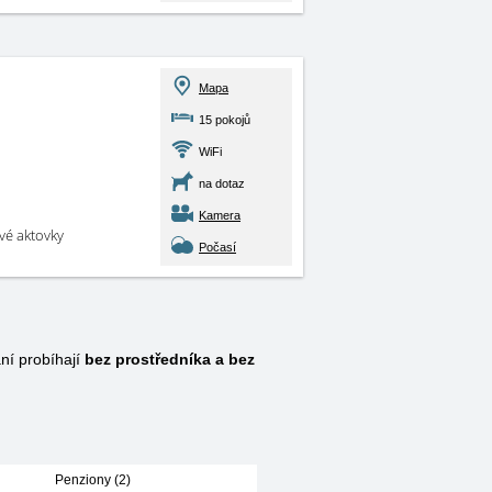
Mapa
15 pokojů
WiFi
na dotaz
Kamera
své aktovky
Počasí
ní probíhají
bez prostředníka a bez
Penziony (2)