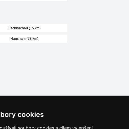
Fischbachau (15 km)
Hausham (28 km)
Naše servery:
bory cookies
České hory
Slovenské hory
užívají soubory cookies s cílem vylepšení