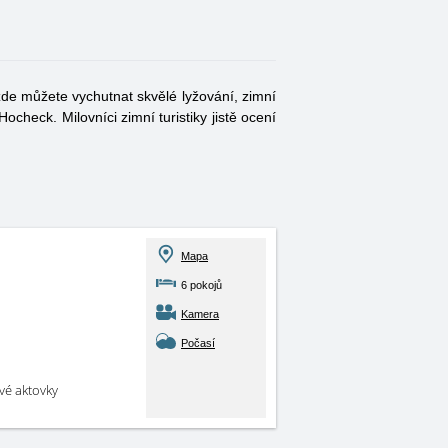
zde můžete vychutnat skvělé lyžování, zimní
ocheck. Milovníci zimní turistiky jistě ocení
Mapa
6 pokojů
Kamera
Počasí
své aktovky