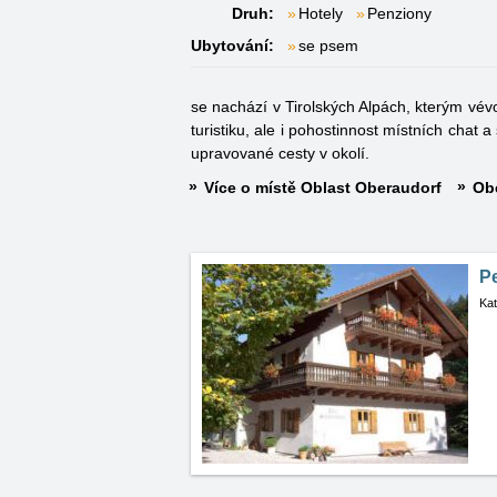
Druh:
Hotely
Penziony
Ubytování:
se psem
se nachází v Tirolských Alpách, kterým vév
turistiku, ale i pohostinnost místních chat 
upravované cesty v okolí.
Více o místě Oblast Oberaudorf
Obe
P
Kat