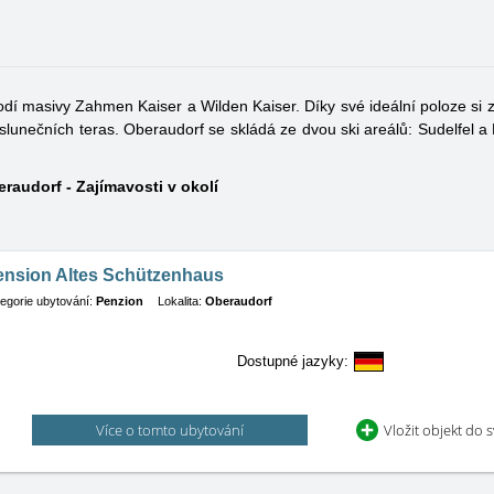
odí masivy Zahmen Kaiser a Wilden Kaiser. Díky své ideální poloze si 
a slunečních teras. Oberaudorf se skládá ze dvou ski areálů: Sudelfel a H
raudorf - Zajímavosti v okolí
ension Altes Schützenhaus
egorie ubytování:
Penzion
Lokalita:
Oberaudorf
Dostupné jazyky:
Více o tomto ubytování
Vložit objekt do 