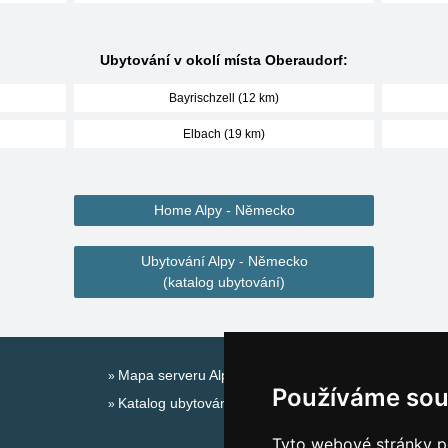
Ubytování v okolí místa Oberaudorf:
Bayrischzell (12 km)
Elbach (19 km)
Home Alpy - Německo
Ubytování Alpy - Německo
(katalog ubytování)
Mapa serveru Alpy - Německo
Používáme sou
Katalog ubytování
Tyto webové stránky po