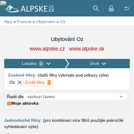
Alpy
»
Francie
»
Ubytování
»
Oz
Ubytování Oz
www.alpske.cz
www.alpske.sk
Lokalita
Druh
1
Zvolené filtry
:
(
další filtry vybírejte pod odkazy výše
)
Oz
Zrušit filtry
Řadit dle
Moje aktovka
Jednoduché filtry:
(pro kombinaci více filtrů použijte pokročilé
vyhledávání výše)