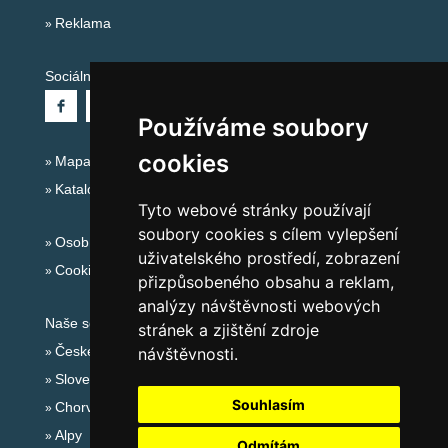
Reklama
Sociální sítě:
Používáme soubory
cookies
Mapa serveru Alpy - Francie
Katalog ubytování
Tyto webové stránky používají
soubory cookies s cílem vylepšení
Osobní údaje
uživatelského prostředí, zobrazení
Cookies
přizpůsobeného obsahu a reklam,
analýzy návštěvnosti webových
Naše servery:
stránek a zjištění zdroje
České hory
návštěvnosti.
Slovenské hory
Souhlasím
Chorvatsko
Alpy
Odmítám