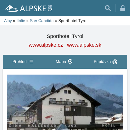
Alpy
»
Itálie
»
San Candido
»
Sporthotel Tyrol
Sporthotel Tyrol
www.alpske.cz
www.alpske.sk
Přehled
Mapa
Poptávka