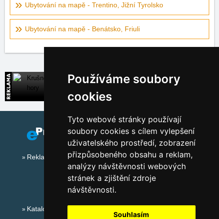
Ubytování na mapě - Trentino, Jižní Tyrolsko
Ubytování na mapě - Benátsko, Friuli
Používáme soubory
Krušné hory
Široká nabídka přímých kontaktů na ubytování
cookies
Tyto webové stránky používají
soubory cookies s cílem vylepšení
uživatelského prostředí, zobrazení
přizpůsobeného obsahu a reklam,
Reklama na tomto serveru
analýzy návštěvnosti webových
stránek a zjištění zdroje
návštěvnosti.
Katalog ubytování
Souhlasím