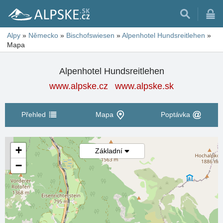
Alpy
»
Německo
»
Bischofswiesen
»
Alpenhotel Hundsreitlehen
»
Mapa
Alpenhotel Hundsreitlehen
www.alpske.cz
www.alpske.sk
Přehled
Mapa
Poptávka
+
Základní
−