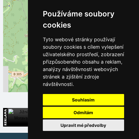
Používáme soubory
cookies
Tyto webové stránky používají
soubory cookies s cílem vylepšení
uživatelského prostředí, zobrazení
přizpůsobeného obsahu a reklam,
analýzy návštěvnosti webových
stránek a zjištění zdroje
návštěvnosti.
Leaflet
| ©
OpenStreetMap
contributors
Souhlasím
Odmítám
Jižní Morava
Široká nabídka přímých kontaktů na ubytování
Upravit mé předvolby