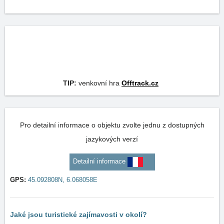
TIP:
venkovní hra
Offtrack.cz
Pro detailní informace o objektu zvolte jednu z dostupných
jazykových verzí
Detailní informace
GPS:
45.092808N, 6.068058E
Jaké jsou turistické zajímavosti v okolí?