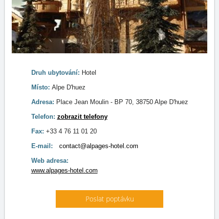
Druh ubytování:
Hotel
Místo:
Alpe D'huez
Adresa:
Place Jean Moulin - BP 70, 38750 Alpe D'huez
Telefon:
zobrazit telefony
Fax:
+33 4 76 11 01 20
E-mail:
contact@alpages-hotel.com
Web adresa:
www.alpages-hotel.com
Poslat poptávku