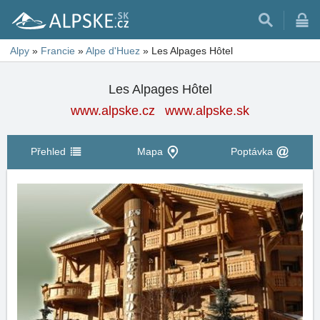
Alpy
»
Francie
»
Alpe d'Huez
»
Les Alpages Hôtel
Les Alpages Hôtel
www.alpske.cz
www.alpske.sk
Přehled
Mapa
Poptávka