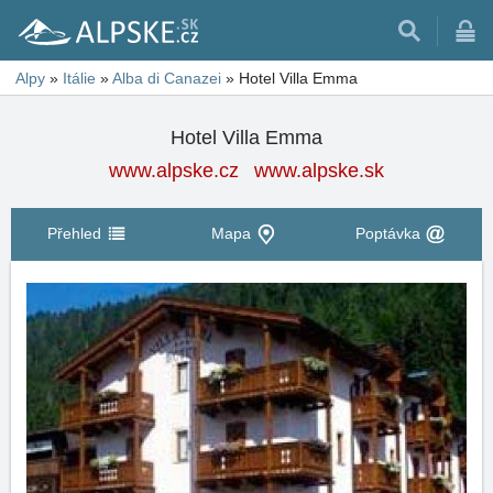
Alpy
»
Itálie
»
Alba di Canazei
»
Hotel Villa Emma
Hotel Villa Emma
www.alpske.cz
www.alpske.sk
Přehled
Mapa
Poptávka