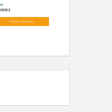
sa:
ignal.it
Poslat poptávku