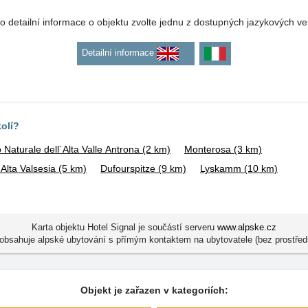
o detailní informace o objektu zvolte jednu z dostupných jazykových ve
Detailní informace
kolí?
o Naturale dell´Alta Valle Antrona
(2 km)
Monterosa
(3 km)
´Alta Valsesia
(5 km)
Dufourspitze
(9 km)
Lyskamm
(10 km)
Karta objektu Hotel Signal je součástí serveru
www.alpske.cz
obsahuje alpské ubytování s přímým kontaktem na ubytovatele (bez prostřed
Objekt je zařazen v kategoriích: