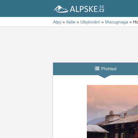
Alpy
»
Itálie
»
Ubytování
»
Macugnaga
»
Ho
Přehled