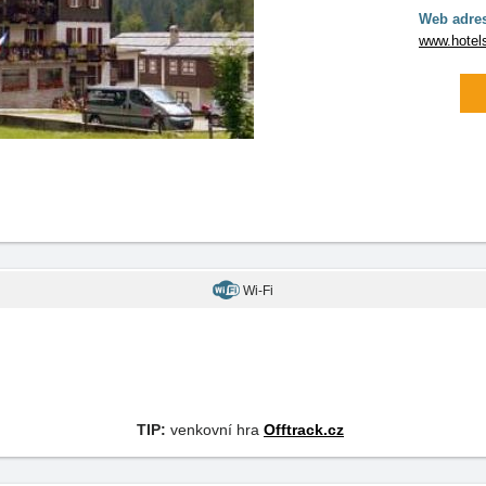
Web adre
www.hotels
Wi-Fi
TIP:
venkovní hra
Offtrack.cz