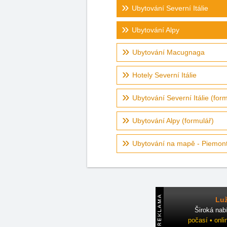
Ubytování Severní Itálie
Ubytování Alpy
Ubytování Macugnaga
Hotely Severní Itálie
Ubytování Severní Itálie (form
Ubytování Alpy (formulář)
Ubytování na mapě - Piemont,
Luž
Široká nab
počasí • onli