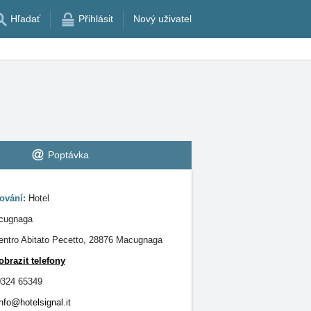
Hľadať
Přihlásit
Nový uživatel
Poptávka
ování:
Hotel
cugnaga
entro Abitato Pecetto, 28876 Macugnaga
obrazit telefony
0324 65349
info@hotelsignal.it