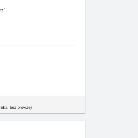
rzí
níka, bez provize)