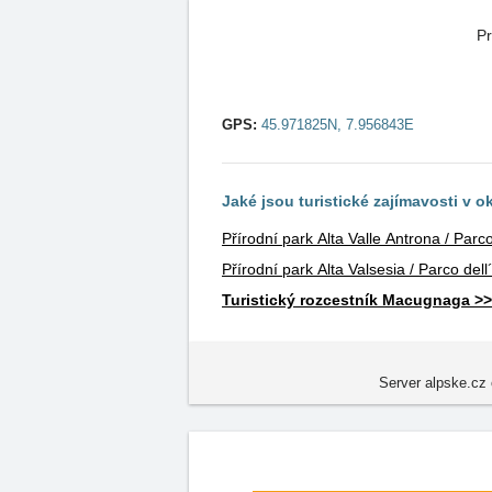
Pr
GPS:
45.971825N, 7.956843E
Jaké jsou turistické zajímavosti v o
Přírodní park Alta Valle Antrona / Parc
Přírodní park Alta Valsesia / Parco dell
Turistický rozcestník Macugnaga >>
Server alpske.cz 