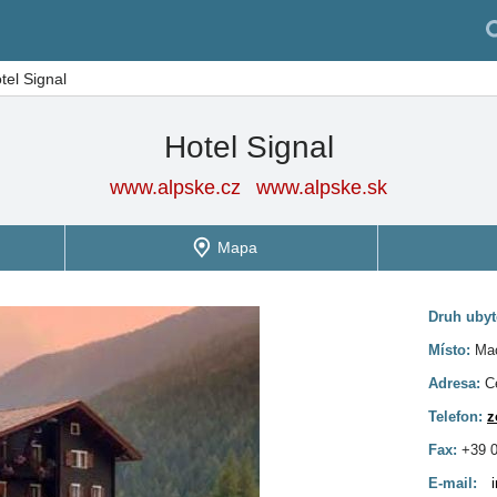
tel Signal
Hotel Signal
www.alpske.cz
www.alpske.sk
Mapa
Druh ubyt
Místo:
Ma
Adresa:
C
Telefon:
z
Fax:
+39 
E-mail: