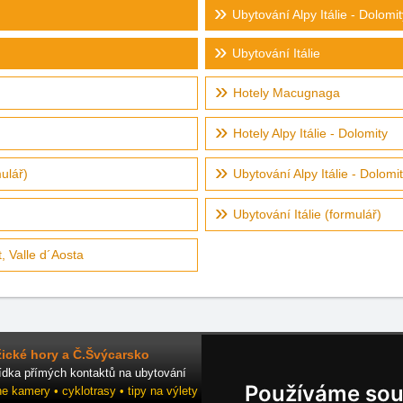
Ubytování Alpy Itálie - Dolomit
Ubytování Itálie
Hotely Macugnaga
Hotely Alpy Itálie - Dolomity
ulář)
Ubytování Alpy Itálie - Dolomi
Ubytování Itálie (formulář)
 Valle d´Aosta
ické hory a Č.Švýcarsko
ídka přímých kontaktů na ubytování
Používáme sou
ne kamery • cyklotrasy • tipy na výlety