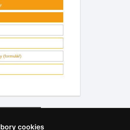
y
ty (formulář)
bory cookies