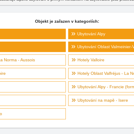
Objekt je zařazen v kategoriích:
Ubytování Alpy
Ubytování Oblast Valmeinier-V
 La Norma - Aussois
Hotely Valloire
oire
Hotely Oblast Valfréjus - La 
Ubytování Alpy - Francie (for
Ubytování na mapě - Isere
ko