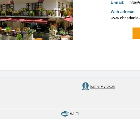
E-mail:
info@c
Web adresa:
www.christiania
kamery v okolí
Wi-Fi