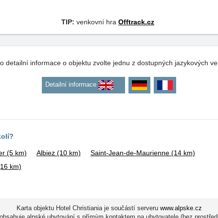
TIP:
venkovní hra
Offtrack.cz
o detailní informace o objektu zvolte jednu z dostupných jazykových ve
Detailní informace
kolí?
er
(5 km)
Albiez
(10 km)
Saint-Jean-de-Maurienne
(14 km)
(16 km)
Karta objektu Hotel Christiania je součástí serveru
www.alpske.cz
obsahuje alpské ubytování s přímým kontaktem na ubytovatele (bez prostřed