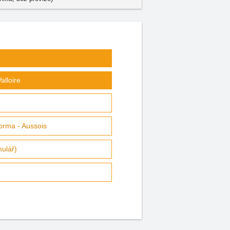
alloire
Norma - Aussois
mulář)