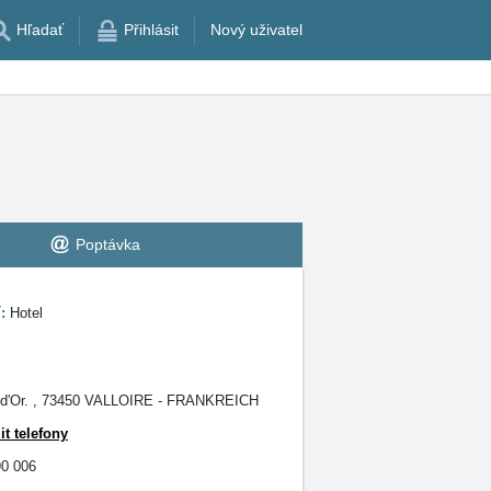
Hľadať
Přihlásit
Nový uživatel
Poptávka
í:
Hotel
ée d'Or. , 73450 VALLOIRE - FRANKREICH
it telefony
90 006