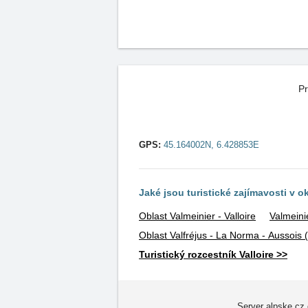
Pr
GPS:
45.164002N, 6.428853E
Jaké jsou turistické zajímavosti v o
Oblast Valmeinier - Valloire
Valmeini
Oblast Valfréjus - La Norma - Aussois
Turistický rozcestník Valloire >>
Server alpske.cz 