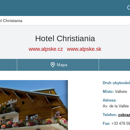
l Christiania
Hotel Christiania
www.alpske.cz
www.alpske.sk
Mapa
Druh ubytován
Místo:
Valloire
Adresa:
Av. de la Vall
Telefon:
zobraz
Fax:
+33 479 5