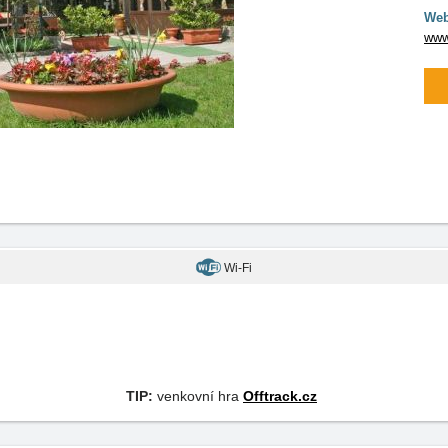
Web
www
Wi-Fi
TIP:
venkovní hra
Offtrack.cz