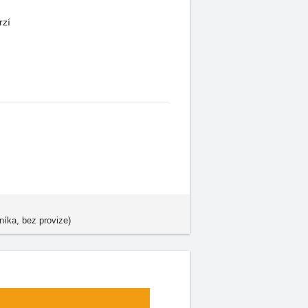
rzí
níka, bez provize)