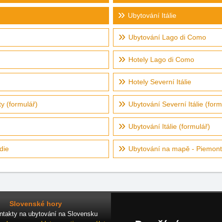
Ubytování Itálie
Ubytování Lago di Como
Hotely Lago di Como
Hotely Severní Itálie
ty (formulář)
Ubytování Severní Itálie (form
Ubytování Itálie (formulář)
die
Ubytování na mapě - Piemont,
Slovenské hory
ntakty na ubytování na Slovensku