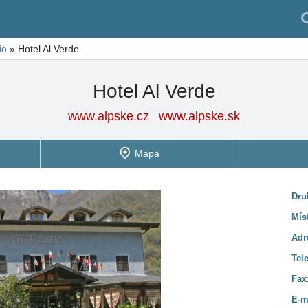
io
»
Hotel Al Verde
Hotel Al Verde
www.alpske.cz
www.alpske.sk
Mapa
Dru
Mís
Adr
Tel
Fax
E-m