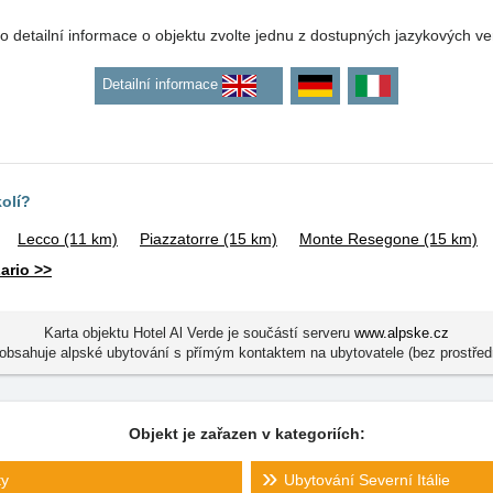
o detailní informace o objektu zvolte jednu z dostupných jazykových ve
Detailní informace
kolí?
Lecco
(11 km)
Piazzatorre
(15 km)
Monte Resegone
(15 km)
ario >>
Karta objektu Hotel Al Verde je součástí serveru
www.alpske.cz
obsahuje alpské ubytování s přímým kontaktem na ubytovatele (bez prostřed
Objekt je zařazen v kategoriích:
ty
Ubytování Severní Itálie