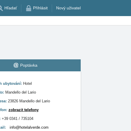
Hľadať
Přihlásit
Nový uživatel
Poptávka
h ubytování:
Hotel
to:
Mandello del Lario
esa:
23826 Mandello del Lario
efon:
zobrazit telefony
:
+39 0341 / 735104
ail:
info@hotelalverde.com