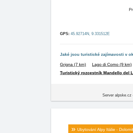
Pr
GPS:
45.92714N, 9.331512E
Jaké jsou turistické zajímavosti v o
Grigna
(7 km)
Lago di Como
(9 km)
Turistický rozcestník Mandello del L
Server alpske.cz 
Ubytování Alpy Itálie - Dolomi