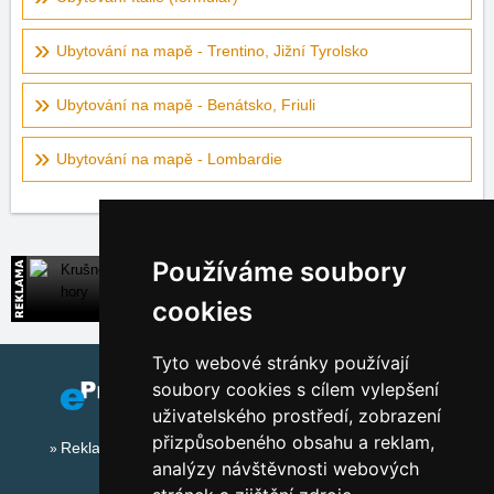
Ubytování na mapě - Trentino, Jižní Tyrolsko
Ubytování na mapě - Benátsko, Friuli
Ubytování na mapě - Lombardie
Používáme soubory
Krušné hory
Široká nabídka přímých kontaktů na ubytování
cookies
Tyto webové stránky používají
soubory cookies s cílem vylepšení
uživatelského prostředí, zobrazení
přizpůsobeného obsahu a reklam,
Reklama na tomto serveru
analýzy návštěvnosti webových