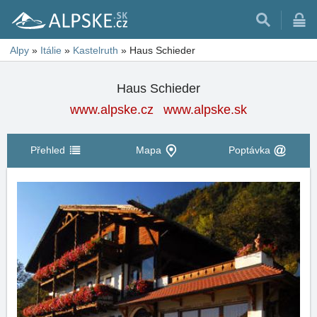
Alpy
»
Itálie
»
Kastelruth
»
Haus Schieder
Haus Schieder
www.alpske.cz
www.alpske.sk
Přehled
Mapa
Poptávka