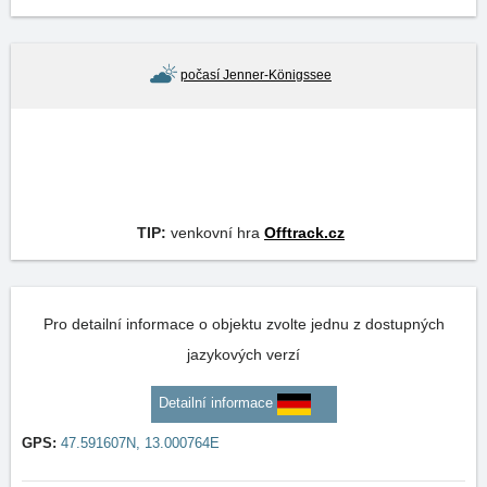
počasí Jenner-Königssee
TIP:
venkovní hra
Offtrack.cz
Pro detailní informace o objektu zvolte jednu z dostupných
jazykových verzí
Detailní informace
GPS:
47.591607N, 13.000764E