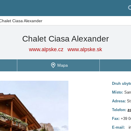
Chalet Ciasa Alexander
Chalet Ciasa Alexander
www.alpske.cz
www.alpske.sk
Mapa
Druh ubyt
Místo:
San
Adresa:
St
Telefon:
z
Fax:
+39 0
E-mail:
i