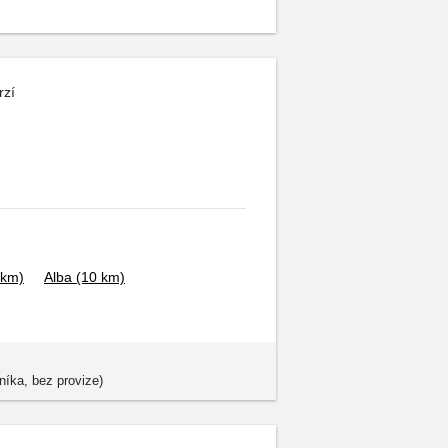
rzí
 km)
Alba
(10 km)
níka, bez provize)