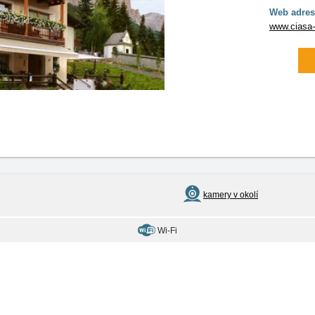
Web adres
www.ciasa-
kamery v okolí
Wi-Fi