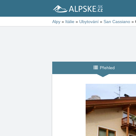
Alpy
»
Itálie
»
Ubytování
»
San Cassiano
»
Přehled