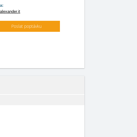
a:
alexander.it
Poslat poptávku