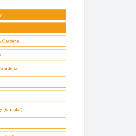
y
va Gardena
a
a Gardena
y
ty (formulář)