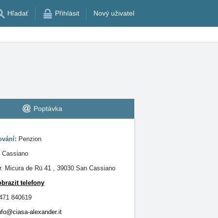
Hľadať
Přihlásit
Nový uživatel
Poptávka
ování:
Penzion
 Cassiano
r. Micura de Rü 41 , 39030 San Cassiano
obrazit telefony
471 840619
nfo@ciasa-alexander.it