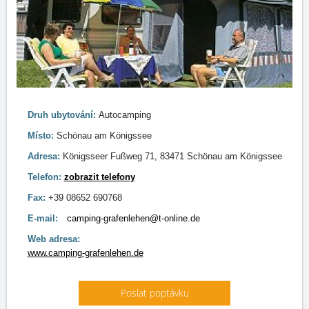
Druh ubytování:
Autocamping
Místo:
Schönau am Königssee
Adresa:
Königsseer Fußweg 71, 83471 Schönau am Königssee
Telefon:
zobrazit telefony
Fax:
+39 08652 690768
E-mail:
camping-grafenlehen@t-online.de
Web adresa:
www.camping-grafenlehen.de
Poslat poptávku