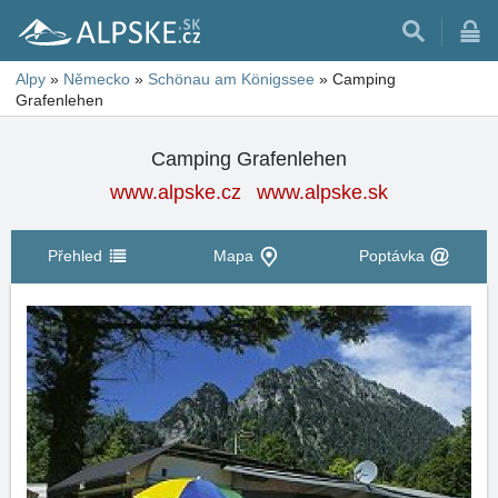
Alpy
»
Německo
»
Schönau am Königssee
»
Camping
Grafenlehen
Camping Grafenlehen
www.alpske.cz
www.alpske.sk
Přehled
Mapa
Poptávka