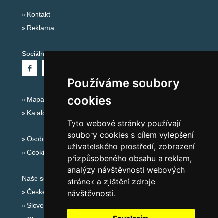
Kontakt
Reklama
Sociální sítě:
Používáme soubory
cookies
Mapa serveru Alpy - Rakousko
Katalog ubytování
Tyto webové stránky používají
soubory cookies s cílem vylepšení
Osobní údaje
uživatelského prostředí, zobrazení
Cookies
přizpůsobeného obsahu a reklam,
analýzy návštěvnosti webových
Naše servery:
stránek a zjištění zdroje
České hory
návštěvnosti.
Slovenské hory
Souhlasím