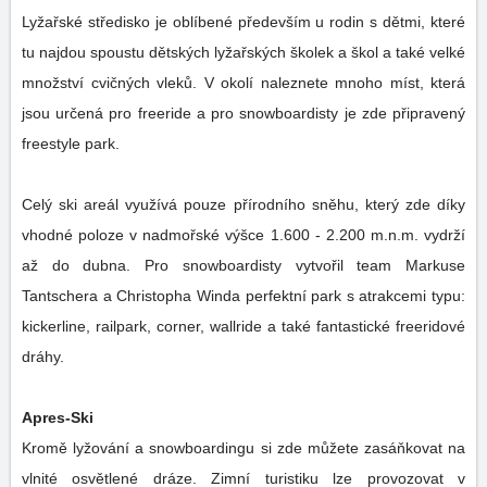
Lyžařské středisko je oblíbené především u rodin s dětmi, které
tu najdou spoustu dětských lyžařských školek a škol a také velké
množství cvičných vleků. V okolí naleznete mnoho míst, která
jsou určená pro freeride a pro snowboardisty je zde připravený
freestyle park.
Celý ski areál využívá pouze přírodního sněhu, který zde díky
vhodné poloze v nadmořské výšce 1.600 - 2.200 m.n.m. vydrží
až do dubna. Pro snowboardisty vytvořil team Markuse
Tantschera a Christopha Winda perfektní park s atrakcemi typu:
kickerline, railpark, corner, wallride a také fantastické freeridové
dráhy.
Apres-Ski
Kromě lyžování a snowboardingu si zde můžete zasáňkovat na
vlnité osvětlené dráze. Zimní turistiku lze provozovat v