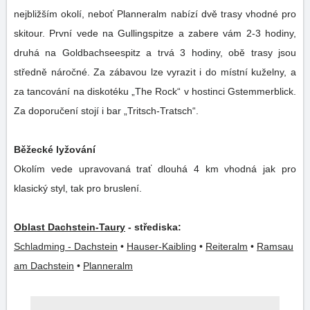
nejbližším okolí, neboť Planneralm nabízí dvě trasy vhodné pro
skitour. První vede na Gullingspitze a zabere vám 2-3 hodiny,
druhá na Goldbachseespitz a trvá 3 hodiny, obě trasy jsou
středně náročné. Za zábavou lze vyrazit i do místní kuželny, a
za tancování na diskotéku „The Rock“ v hostinci Gstemmerblick.
Za doporučení stojí i bar „Tritsch-Tratsch“.
Běžecké lyžování
Okolím vede upravovaná trať dlouhá 4 km vhodná jak pro
klasický styl, tak pro bruslení.
Oblast Dachstein-Taury
- střediska:
Schladming - Dachstein
•
Hauser-Kaibling
•
Reiteralm
•
Ramsau
am Dachstein
•
Planneralm