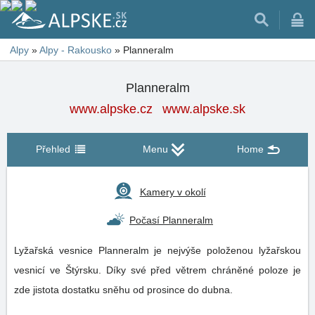
Alpy
»
Alpy - Rakousko
»
Planneralm
Planneralm
www.alpske.cz
www.alpske.sk
Přehled
Menu
Home
Kamery v okolí
Počasí Planneralm
Lyžařská vesnice Planneralm je nejvýše položenou lyžařskou
vesnicí ve Štýrsku. Díky své před větrem chráněné poloze je
zde jistota dostatku sněhu od prosince do dubna.