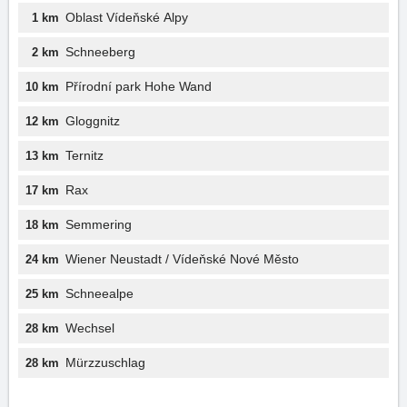
Oblast Vídeňské Alpy
1 km
Schneeberg
2 km
Přírodní park Hohe Wand
10 km
Gloggnitz
12 km
Ternitz
13 km
Rax
17 km
Semmering
18 km
Wiener Neustadt / Vídeňské Nové Město
24 km
Schneealpe
25 km
Wechsel
28 km
Mürzzuschlag
28 km