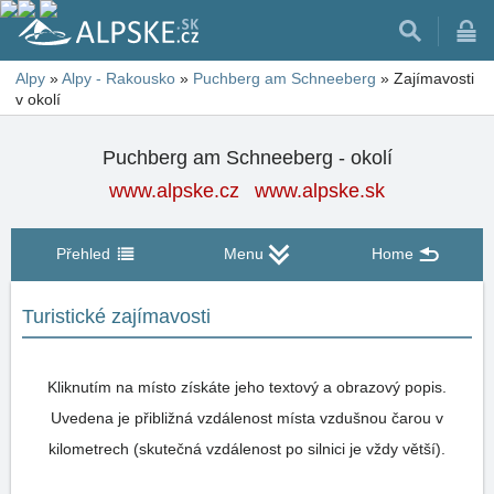
Alpy
»
Alpy - Rakousko
»
Puchberg am Schneeberg
»
Zajímavosti
v okolí
Puchberg am Schneeberg - okolí
www.alpske.cz
www.alpske.sk
Přehled
Menu
Home
Turistické zajímavosti
Kliknutím na místo získáte jeho textový a obrazový popis.
Uvedena je přibližná vzdálenost místa vzdušnou čarou v
kilometrech (skutečná vzdálenost po silnici je vždy větší).