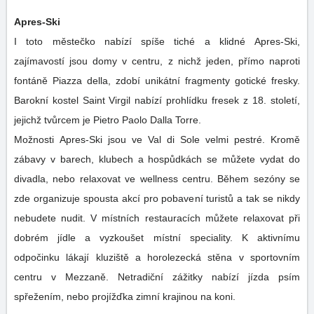
Apres-Ski
I toto městečko nabízí spíše tiché a klidné Apres-Ski,
zajímavostí jsou domy v centru, z nichž jeden, přímo naproti
fontáně Piazza della, zdobí unikátní fragmenty gotické fresky.
Barokní kostel Saint Virgil nabízí prohlídku fresek z 18. století,
jejichž tvůrcem je Pietro Paolo Dalla Torre.
Možnosti Apres-Ski jsou ve Val di Sole velmi pestré. Kromě
zábavy v barech, klubech a hospůdkách se můžete vydat do
divadla, nebo relaxovat ve wellness centru. Během sezóny se
zde organizuje spousta akcí pro pobavení turistů a tak se nikdy
nebudete nudit. V místních restauracích můžete relaxovat při
dobrém jídle a vyzkoušet místní speciality. K aktivnímu
odpočinku lákají kluziště a horolezecká stěna v sportovním
centru v Mezzaně. Netradiční zážitky nabízí jízda psím
spřežením, nebo projížďka zimní krajinou na koni.