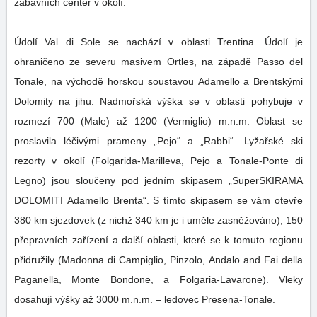
zábavních center v okolí.
Údolí Val di Sole se nachází v oblasti Trentina. Údolí je
ohraničeno ze severu masivem Ortles, na západě Passo del
Tonale, na východě horskou soustavou Adamello a Brentskými
Dolomity na jihu. Nadmořská výška se v oblasti pohybuje v
rozmezí 700 (Male) až 1200 (Vermiglio) m.n.m. Oblast se
proslavila léčivými prameny „Pejo“ a „Rabbi“. Lyžařské ski
rezorty v okolí (Folgarida-Marilleva, Pejo a Tonale-Ponte di
Legno) jsou sloučeny pod jedním skipasem „SuperSKIRAMA
DOLOMITI Adamello Brenta“. S tímto skipasem se vám otevře
380 km sjezdovek (z nichž 340 km je i uměle zasněžováno), 150
přepravních zařízení a další oblasti, které se k tomuto regionu
přidružily (Madonna di Campiglio, Pinzolo, Andalo and Fai della
Paganella, Monte Bondone, a Folgaria-Lavarone). Vleky
dosahují výšky až 3000 m.n.m. – ledovec Presena-Tonale.