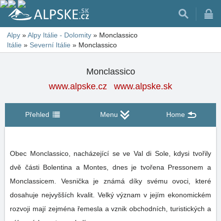
Alpy
»
Alpy Itálie - Dolomity
»
Monclassico
Itálie
»
Severní Itálie
»
Monclassico
Monclassico
www.alpske.cz
www.alpske.sk
Přehled
Menu
Home
Obec Monclassico, nacházející se ve Val di Sole, kdysi tvořily
dvě části Bolentina a Montes, dnes je tvořena Pressonem a
Monclassicem. Vesnička je známá díky svému ovoci, které
dosahuje nejvyšších kvalit. Velký význam v jejím ekonomickém
rozvoji mají zejména řemesla a vznik obchodních, turistických a