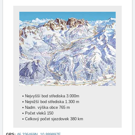
•
Nejvyšší bod střediska 3.000m
•
Nejnižší bod střediska 1.300 m
•
Nadm. výška obce 765 m
•
Počet vleků 150
•
Celkový počet sjezdovek 380 km
GPS:
46.336469N, 10.889897E