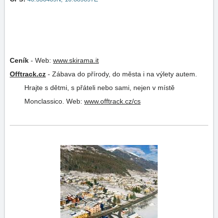
Ceník
-
Web:
www.skirama.it
Offtrack.cz
-
Zábava do přírody, do města i na výlety autem.
Hrajte s dětmi, s přáteli nebo sami, nejen v místě
Monclassico.
Web:
www.offtrack.cz/cs