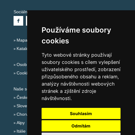
Sociální sítě:
Používáme soubory
cookies
Mapa serveru Alpy Itálie - Dolomity
Katalog ubytování
Tyto webové stránky používají
soubory cookies s cílem vylepšení
Osobní údaje
uživatelského prostředí, zobrazení
Cookies
přizpůsobeného obsahu a reklam,
analýzy návštěvnosti webových
Naše servery:
stránek a zjištění zdroje
České hory
návštěvnosti.
Slovenské hory
Souhlasím
Chorvatsko
Alpy
Odmítám
Itálie