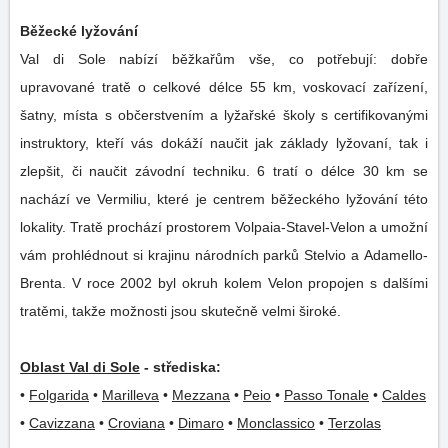
Běžecké lyžování
Val di Sole nabízí běžkařům vše, co potřebují: dobře
upravované tratě o celkové délce 55 km, voskovací zařízení,
šatny, místa s občerstvením a lyžařské školy s certifikovanými
instruktory, kteří vás dokáží naučit jak základy lyžovaní, tak i
zlepšit, či naučit závodní techniku. 6 tratí o délce 30 km se
nachází ve Vermiliu, které je centrem běžeckého lyžování této
lokality. Tratě prochází prostorem Volpaia-Stavel-Velon a umožní
vám prohlédnout si krajinu národních parků Stelvio a Adamello-
Brenta. V roce 2002 byl okruh kolem Velon propojen s dalšími
tratěmi, takže možnosti jsou skutečně velmi široké.
Oblast Val di Sole
- střediska:
•
Folgarida
•
Marilleva
•
Mezzana
•
Peio
•
Passo Tonale
•
Caldes
•
Cavizzana
•
Croviana
•
Dimaro
•
Monclassico
•
Terzolas