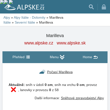
Alpy
»
Alpy Itálie - Dolomity
»
Marilleva
Itálie
»
Severní Itálie
»
Marilleva
Marilleva
www.alpske.cz
www.alpske.sk
Přehled
Menu
Home
Počasí Marilleva
Aktuálně:
sníh v údolí
0 cm
, sníh na vrchu
0 cm
, provoz
, lanovky v provozu
0
z 58
Další informace:
Sněhové zpravodajství Alpy