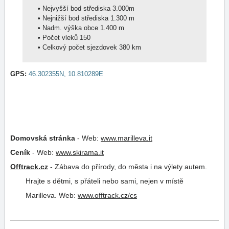
•
Nejvyšší bod střediska 3.000m
•
Nejnižší bod střediska 1.300 m
•
Nadm. výška obce 1.400 m
•
Počet vleků 150
•
Celkový počet sjezdovek 380 km
GPS:
46.302355N, 10.810289E
Domovská stránka
-
Web:
www.marilleva.it
Ceník
-
Web:
www.skirama.it
Offtrack.cz
-
Zábava do přírody, do města i na výlety autem.
Hrajte s dětmi, s přáteli nebo sami, nejen v místě
Marilleva.
Web:
www.offtrack.cz/cs