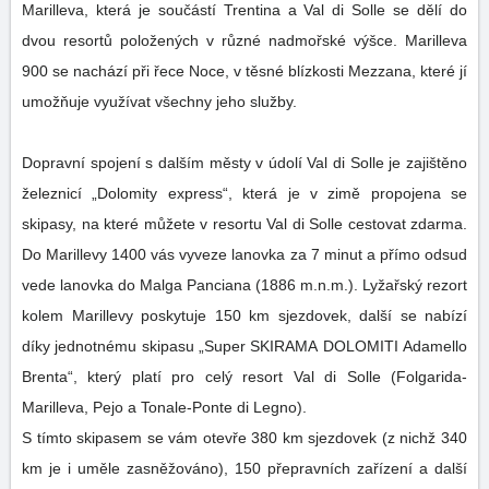
Marilleva, která je součástí Trentina a Val di Solle se dělí do
dvou resortů položených v různé nadmořské výšce. Marilleva
900 se nachází při řece Noce, v těsné blízkosti Mezzana, které jí
umožňuje využívat všechny jeho služby.
Dopravní spojení s dalším městy v údolí Val di Solle je zajištěno
železnicí „Dolomity express“, která je v zimě propojena se
skipasy, na které můžete v resortu Val di Solle cestovat zdarma.
Do Marillevy 1400 vás vyveze lanovka za 7 minut a přímo odsud
vede lanovka do Malga Panciana (1886 m.n.m.). Lyžařský rezort
kolem Marillevy poskytuje 150 km sjezdovek, další se nabízí
díky jednotnému skipasu „Super SKIRAMA DOLOMITI Adamello
Brenta“, který platí pro celý resort Val di Solle (Folgarida-
Marilleva, Pejo a Tonale-Ponte di Legno).
S tímto skipasem se vám otevře 380 km sjezdovek (z nichž 340
km je i uměle zasněžováno), 150 přepravních zařízení a další