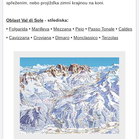
spřežením, nebo projížďka zimní krajinou na koni.
Oblast Val di Sole
- střediska:
•
Folgarida
•
Marilleva
•
Mezzana
•
Peio
•
Passo Tonale
•
Caldes
•
Cavizzana
•
Croviana
•
Dimaro
•
Monclassico
•
Terzolas