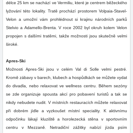
délce 25 km se nachází ve Vermiliu, které je centrem běžeckého
lyžování této lokality. Tratě prochází prostorem Volpaia-Stavel-
Velon a umožní vám prohlédnout si krajinu národních parků
Stelvio a Adamello-Brenta. V roce 2002 byl okruh kolem Velon
propojen s dalšími tratěmi, takže možnosti jsou skutečně velmi
široké.
Apres-Ski
Možnosti Apres-Ski jsou v celém Val di Solle velmi pestré.
Kromě zábavy v barech, klubech a hospůdkách se můžete vydat
do divadla, nebo relaxovat ve wellness centru. Během sezóny
se zde organizuje spousta akcí pro pobavení turistů a tak se
nikdy nebudete nudit. V místních restauracích můžete relaxovat
při dobrém jídle a vyzkoušet místní speciality. K aktivnímu
odpočinku lákají kluziště a horolezecká stěna v sportovním
centru v Mezzaně. Netradiční zážitky nabízí jízda psím