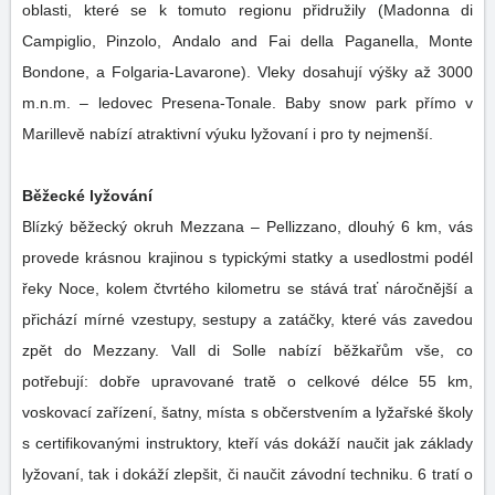
oblasti, které se k tomuto regionu přidružily (Madonna di
Campiglio, Pinzolo, Andalo and Fai della Paganella, Monte
Bondone, a Folgaria-Lavarone). Vleky dosahují výšky až 3000
m.n.m. – ledovec Presena-Tonale. Baby snow park přímo v
Marillevě nabízí atraktivní výuku lyžovaní i pro ty nejmenší.
Běžecké lyžování
Blízký běžecký okruh Mezzana – Pellizzano, dlouhý 6 km, vás
provede krásnou krajinou s typickými statky a usedlostmi podél
řeky Noce, kolem čtvrtého kilometru se stává trať náročnější a
přichází mírné vzestupy, sestupy a zatáčky, které vás zavedou
zpět do Mezzany. Vall di Solle nabízí běžkařům vše, co
potřebují: dobře upravované tratě o celkové délce 55 km,
voskovací zařízení, šatny, místa s občerstvením a lyžařské školy
s certifikovanými instruktory, kteří vás dokáží naučit jak základy
lyžovaní, tak i dokáží zlepšit, či naučit závodní techniku. 6 tratí o