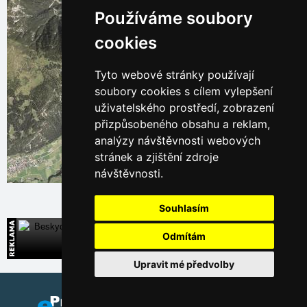
Používáme soubory
cookies
Tyto webové stránky používají
soubory cookies s cílem vylepšení
uživatelského prostředí, zobrazení
přizpůsobeného obsahu a reklam,
analýzy návštěvnosti webových
stránek a zjištění zdroje
návštěvnosti.
Leaflet
| © Ersi World Imagery
Souhlasím
Beskydy
Odmítám
Široká nabídka přímých kontaktů na ubytování
Upravit mé předvolby