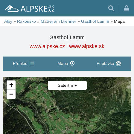
Alpy
»
Rakousko
»
Matrei am Brenner
»
Gasthof Lamm
»
Mapa
Gasthof Lamm
www.alpske.cz
www.alpske.sk
Přehled
Mapa
Poptávka
+
Satelitní
−