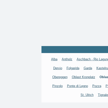
Alba
Antholz
Aschbach - Rio Lagun
Dervio
Folgarida
Garda
Kastelru
Obereggen
Oblast Kronplatz
Oblas
Pinzolo
Ponte di Legno
Pozza
P
St. Ulrich
Tignale