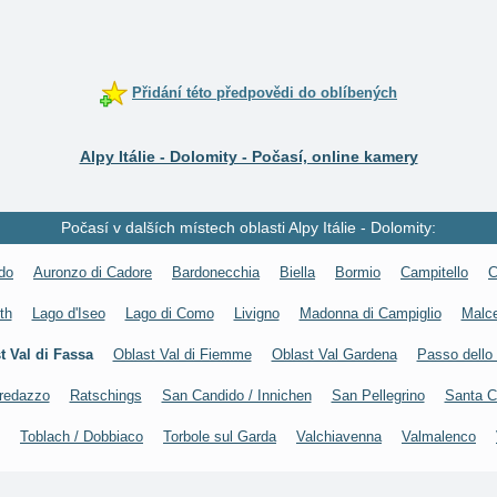
Přidání této předpovědi do oblíbených
Alpy Itálie - Dolomity - Počasí, online kamery
Počasí v dalších místech oblasti Alpy Itálie - Dolomity:
do
Auronzo di Cadore
Bardonecchia
Biella
Bormio
Campitello
C
th
Lago d'Iseo
Lago di Como
Livigno
Madonna di Campiglio
Malc
t Val di Fassa
Oblast Val di Fiemme
Oblast Val Gardena
Passo dello 
redazzo
Ratschings
San Candido / Innichen
San Pellegrino
Santa C
Toblach / Dobbiaco
Torbole sul Garda
Valchiavenna
Valmalenco