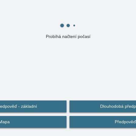
Probíhá načtení počasí
edpověď - základní
Dlouhodobá předpo
Mapa
Předpověď