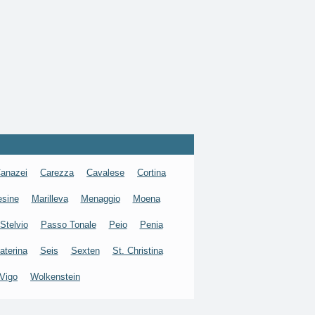
anazei
Carezza
Cavalese
Cortina
esine
Marilleva
Menaggio
Moena
Stelvio
Passo Tonale
Peio
Penia
aterina
Seis
Sexten
St. Christina
Vigo
Wolkenstein